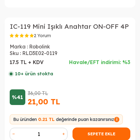
IC-119 Mini Işıklı Anahtar ON-OFF 4P
2 Yorum
Marka :
Robolink
Sku :
RLD3E02-0119
17.5 TL + KDV
Havale/EFT indirimi: %3
10+ ürün stokta
36,00
TL
%41
21,00
TL
Bu üründen
0.21 TL
değerinde puan kazanırsınız
i
SEPETE EKLE