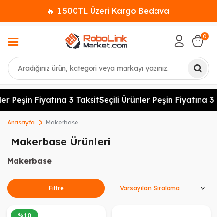
🔥 1.500TL Üzeri Kargo Bedava!
0
Ara
ler Peşin Fiyatına 3 Taksit
Seçili Ürünler Peşin Fiyatına 3 
Anasayfa
Makerbase
Makerbase Ürünleri
Makerbase
Ürünleri Sırala
Filtre
%
10