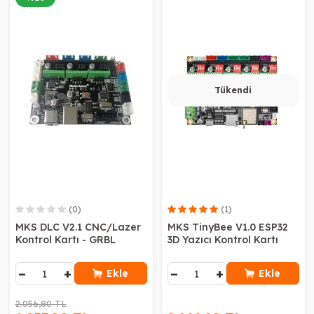
Tükendi
(0)
(1)
MKS DLC V2.1 CNC/Lazer
MKS TinyBee V1.0 ESP32
Kontrol Kartı - GRBL
3D Yazıcı Kontrol Kartı
−
+
−
+
Ekle
Ekle
2.056,80 TL