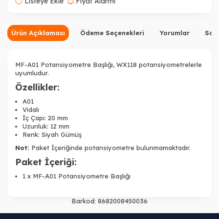
Listeye Ekle
Fiyat Alarmı
Ürün Açıklaması
Ödeme Seçenekleri
Yorumlar
Sor
MF-A01 Potansiyometre Başlığı, WX118 potansiyometrelerle
uyumludur.
Özellikler:
A01
Vidalı
İç Çapı: 20 mm
Uzunluk: 12 mm
Renk: Siyah Gümüş
Not:
Paket İçeriğinde potansiyometre bulunmamaktadır.
Paket İçeriği:
1 x
MF-A01 Potansiyometre Başlığı
Barkod:
8682008450036