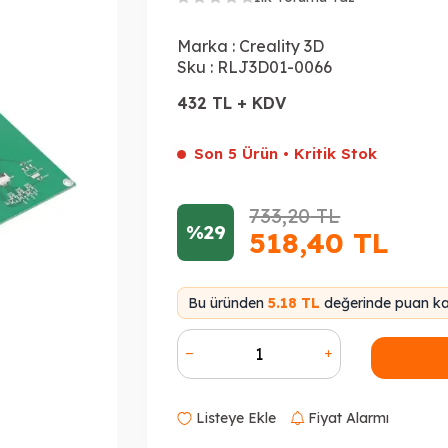
Marka :
Creality 3D
Sku :
RLJ3D01-0066
432 TL + KDV
Son 5 Ürün • Kritik Stok
733,20
TL
%29
518,40
TL
Bu üründen
5.18 TL
değerinde puan kaz
Listeye Ekle
Fiyat Alarmı