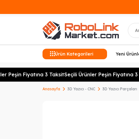
Ara
Ürün Kategorileri
Yeni Ürünl
er Peşin Fiyatına 3 Taksit
Seçili Ürünler Peşin Fiyatına 3 T
Anasayfa
3D Yazıcı - CNC
3D Yazıcı Parçaları