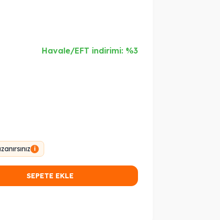
Havale/EFT indirimi: %3
anırsınız
i
SEPETE EKLE