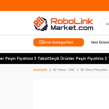
Ara
Ürün Kategorileri
Yeni Ürünl
r Peşin Fiyatına 3 Taksit
Seçili Ürünler Peşin Fiyatına 3 T
Anasayfa
3D Yazıcı - CNC
3D Yazıcı Parçaları