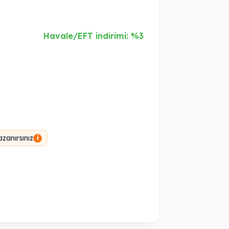
Havale/EFT indirimi: %3
zanırsınız
i