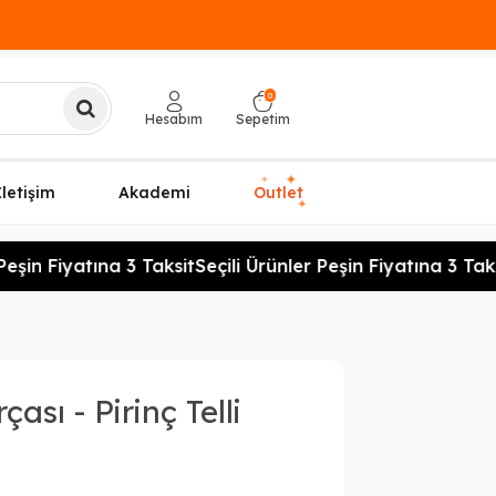
0
Hesabım
Sepetim
✦
✦
İletişim
Akademi
Outlet
✦
eşin Fiyatına 3 Taksit
Seçili Ürünler Peşin Fiyatına 3 Taksi
ası - Pirinç Telli