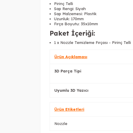
Pirinç Telli
Sap Rengi: Siyah
Sap Malzemesi: Plastik
Uzunluk: 170mm
Fırça Boyutu: 35x10mm
Paket İçeriği:
1 x
Nozzle Temizleme Fırçası - Pirinç Telli
Ürün Açıklaması
3D Parça Tipi
Uyumlu 3D Yazıcı
Ürün Etiketleri
Nozzle