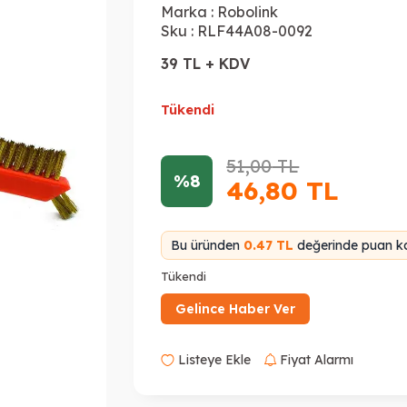
Marka :
Robolink
Sku :
RLF44A08-0092
39 TL + KDV
Tükendi
51,00
TL
%8
46,80
TL
Bu üründen
0.47 TL
değerinde puan ka
Tükendi
Gelince Haber Ver
Listeye Ekle
Fiyat Alarmı