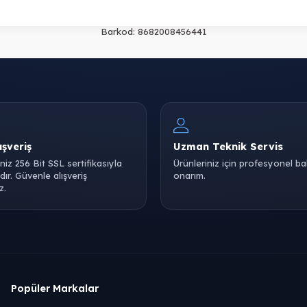
Barkod:
8682008456441
ışveriş
Uzman Teknik Servis
iniz 256 Bit SSL sertifikasıyla
Ürünleriniz için profesyonel b
ır. Güvenle alışveriş
onarım.
z.
Popüler Markalar