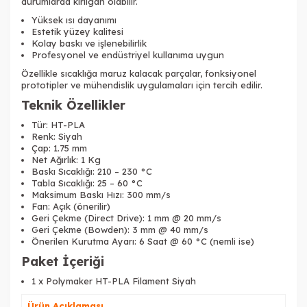
durumlarda kırılgan olabilir.
Yüksek ısı dayanımı
Estetik yüzey kalitesi
Kolay baskı ve işlenebilirlik
Profesyonel ve endüstriyel kullanıma uygun
Özellikle sıcaklığa maruz kalacak parçalar, fonksiyonel
prototipler ve mühendislik uygulamaları için tercih edilir.
Teknik Özellikler
Tür: HT-PLA
Renk: Siyah
Çap: 1.75 mm
Net Ağırlık: 1 Kg
Baskı Sıcaklığı: 210 – 230 °C
Tabla Sıcaklığı: 25 – 60 °C
Maksimum Baskı Hızı: 300 mm/s
Fan: Açık (önerilir)
Geri Çekme (Direct Drive): 1 mm @ 20 mm/s
Geri Çekme (Bowden): 3 mm @ 40 mm/s
Önerilen Kurutma Ayarı: 6 Saat @ 60 °C (nemli ise)
Paket İçeriği
1 x Polymaker HT-PLA Filament Siyah
Ürün Açıklaması