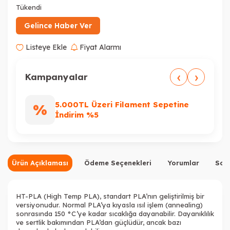
Tükendi
Tükendi
Tükendi
Tükendi
Gelince Haber Ver
Listeye Ekle
Fiyat Alarmı
‹
›
Kampanyalar
5.000TL Üzeri Filament Sepetine
%
%
İndirim %5
Ürün Açıklaması
Ödeme Seçenekleri
Yorumlar
Sor
HT-PLA (High Temp PLA), standart PLA’nın geliştirilmiş bir
versiyonudur. Normal PLA’ya kıyasla ısıl işlem (annealing)
sonrasında 150 °C’ye kadar sıcaklığa dayanabilir. Dayanıklılık
ve sertlik bakımından PLA’dan güçlüdür, ancak bazı