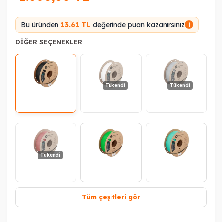
Bu üründen
13.61 TL
değerinde puan kazanırsınız
i
DIĞER SEÇENEKLER
Tükendi
Tükendi
Tükendi
Tüm çeşitleri gör