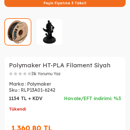
Peşin Fiyatına 3 Taksit
Polymaker HT-PLA Filament Siyah
İlk Yorumu Yaz
Marka :
Polymaker
Sku :
RLP13A01-6242
1134 TL + KDV
Havale/EFT indirimi: %3
Tükendi
1.360,80
TL