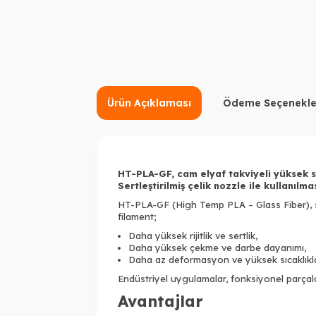
Ürün Açıklaması
Ödeme Seçenekle
HT-PLA-GF, cam elyaf takviyeli yüksek s
Sertleştirilmiş çelik nozzle ile kullanılmas
HT-PLA-GF (High Temp PLA – Glass Fiber), st
filament;
Daha yüksek rijitlik ve sertlik,
Daha yüksek çekme ve darbe dayanımı,
Daha az deformasyon ve yüksek sıcaklıklar
Endüstriyel uygulamalar, fonksiyonel parçal
Avantajlar