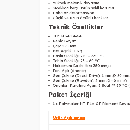
Yüksek mekanik dayanım
Sıcaklığa karşı üstün şekil koruma
Daha az deformasyon
Güçlü ve uzun ömürlü baskılar
Teknik Özellikler
Tür: HT-PLA-GF
Renk: Beyaz
Çap: 1.75 mm
Net Ağırlık: 1 Kg
Baskı Sıcaklığı: 210 – 230 °C
Tabla Sıcaklığı: 25 – 60 °C
Maksimum Baskı Hızı: 350 mm/s
Fan: Açık (önerilir)
Geri Çekme (Direct Drive): 1 mm @ 20 mm
Geri Çekme (Bowden): 3 mm @ 40 mm/s
Önerilen Kurutma Ayarı: 6 Saat @ 60 °C (
Paket İçeriği
1 x Polymaker HT-PLA-GF Filament Beya
Ürün Açıklaması