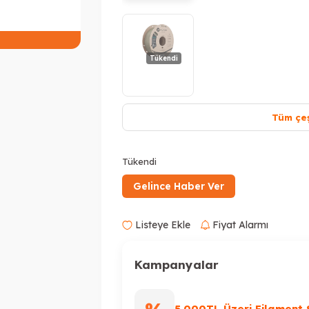
Peşin Fiyatına 3 Taksit
Tükendi
Tüm çeş
Tükendi
Gelince Haber Ver
Listeye Ekle
Fiyat Alarmı
Kampanyalar
5.000TL Üzeri Filament 