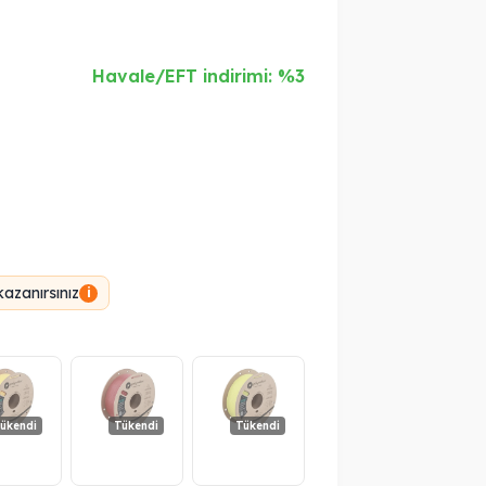
Havale/EFT indirimi: %3
azanırsınız
i
ükendi
Tükendi
Tükendi