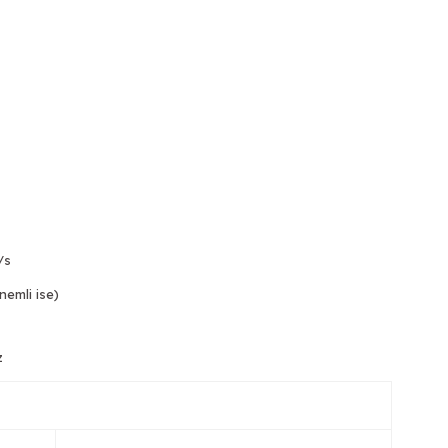
/s
nemli ise)
z