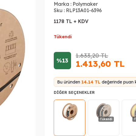
Marka :
Polymaker
Sku :
RLP13A01-6396
1178 TL + KDV
Tükendi
1.633,20
TL
%13
1.413,60
TL
Bu üründen
14.14 TL
değerinde puan k
DIĞER SEÇENEKLER
Tükendi
T