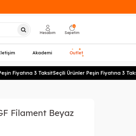
0
Hesabım
Sepetim
✦
✦
İletişim
Akademi
Outlet
✦
şin Fiyatına 3 Taksit
Seçili Ürünler Peşin Fiyatına 3 Taksi
GF Filament Beyaz