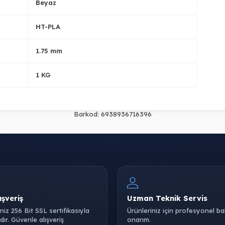
Beyaz
HT-PLA
1.75 mm
1 KG
Barkod:
6938936716396
ışveriş
Uzman Teknik Servis
iniz 256 Bit SSL sertifikasıyla
Ürünleriniz için profesyonel b
ır. Güvenle alışveriş
onarım.