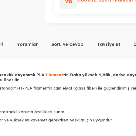
%
ri
Yorumlar
Soru ve Cevap
Tavsiye Et
ıcaklık dayanımlı PLA
filament
tir. Daha yüksek rijitlik, darbe da
ı önerilir.
andart HT-PLA filamentin cam elyaf (glass fiber) ile güçlendirilmiş ve
da şekil koruma özellikleri sunar.
ar ve yüksek mukavemet gerektiren baskılar için uygundur.