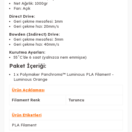
Net Ağırlık: 1000gr
Fan: Açık
Direct Drive:
Geri çekme mesafesi: 1mm
Geri çekme hızı: 20mm/s
Bowden (Indirect) Drive:
Geri çekme mesafesi: 3mm
Geri çekme hızı: 40mm/s
Kurutma Ayarları:
55˚C’de 6 saat (yalnızca nem emmişse)
Paket İçeriği:
1 x Polymaker Panchroma™ Luminous PLA Filament -
Luminous Orange
Ürün Açıklaması
Filament Renk
Turuncu
Ürün Etiketleri
PLA Filament