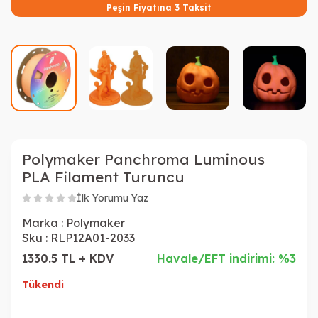
Peşin Fiyatına 3 Taksit
Polymaker Panchroma Luminous
PLA Filament Turuncu
İlk Yorumu Yaz
Marka :
Polymaker
Sku :
RLP12A01-2033
1330.5 TL + KDV
Havale/EFT indirimi: %3
Tükendi