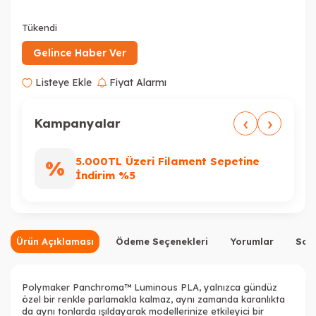
Tükendi
Gelince Haber Ver
Listeye Ekle
Fiyat Alarmı
‹
›
Kampanyalar
5.000TL Üzeri Filament Sepetine
%
%
İndirim %5
Ürün Açıklaması
Ödeme Seçenekleri
Yorumlar
Sor
Polymaker Panchroma™ Luminous PLA, yalnızca gündüz
özel bir renkle parlamakla kalmaz, aynı zamanda karanlıkta
da aynı tonlarda ışıldayarak modellerinize etkileyici bir