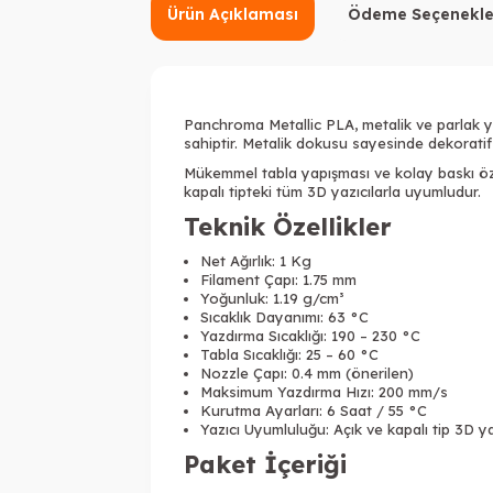
Ürün Açıklaması
Ödeme Seçenekle
Panchroma Metallic PLA, metalik ve parlak yü
sahiptir. Metalik dokusu sayesinde dekoratif m
Mükemmel tabla yapışması ve kolay baskı öze
kapalı tipteki tüm 3D yazıcılarla uyumludur.
Teknik Özellikler
Net Ağırlık: 1 Kg
Filament Çapı: 1.75 mm
Yoğunluk: 1.19 g/cm³
Sıcaklık Dayanımı: 63 °C
Yazdırma Sıcaklığı: 190 – 230 °C
Tabla Sıcaklığı: 25 – 60 °C
Nozzle Çapı: 0.4 mm (önerilen)
Maksimum Yazdırma Hızı: 200 mm/s
Kurutma Ayarları: 6 Saat / 55 °C
Yazıcı Uyumluluğu: Açık ve kapalı tip 3D y
Paket İçeriği