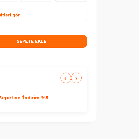
itleri gör
Peşin Fiyatına 3 Taksit
SEPETE EKLE
‹
›
%
Sepetine İndirim %5
7.000TL Üzeri F