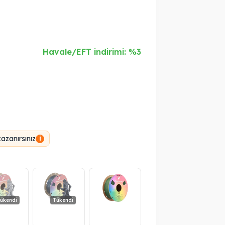
Havale/EFT indirimi: %3
azanırsınız
i
ükendi
Tükendi