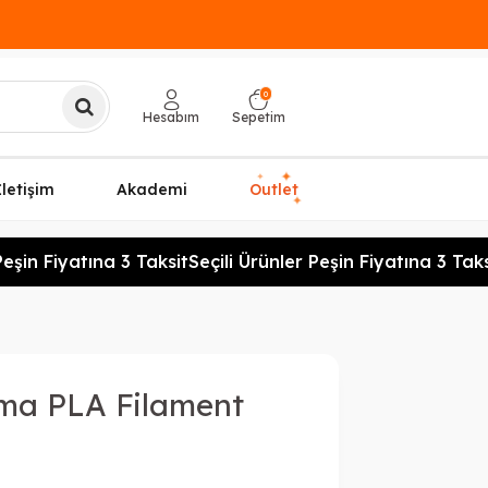
0
Hesabım
Sepetim
✦
✦
İletişim
Akademi
Outlet
✦
şin Fiyatına 3 Taksit
Seçili Ürünler Peşin Fiyatına 3 Taksi
ma PLA Filament