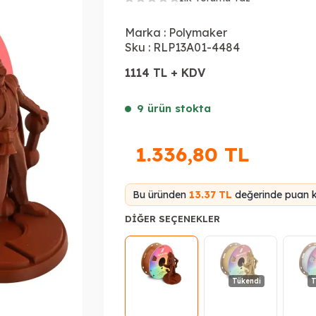
Marka :
Polymaker
Sku :
RLP13A01-4484
1114 TL + KDV
9 ürün stokta
1.336,80
TL
Bu üründen
13.37 TL
değerinde puan k
DIĞER SEÇENEKLER
Tükendi
T