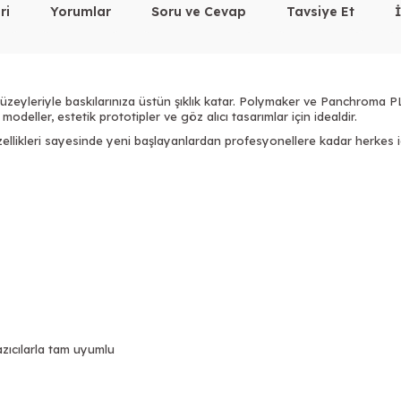
ri
Yorumlar
Soru ve Cevap
Tavsiye Et
zeyleriyle baskılarınıza üstün şıklık katar. Polymaker ve Panchroma PLA 
odeller, estetik prototipler ve göz alıcı tasarımlar için idealdir.
llikleri sayesinde yeni başlayanlardan profesyonellere kadar herkes iç
azıcılarla tam uyumlu