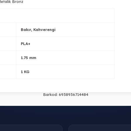
etalik Bronz
Bakır, Kahverengi
PLA+
1.75 mm
1 KG
Barkod:
6938936714484