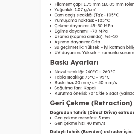
Filament çapı: 1.75 mm (±0.05 mm tole
Yoğunluk: 1.07 g/cm³
Cam geçiş sıcaklığı (Tg): ~105°C
Yumuşama noktası: ~105°C
Çekme dayanımı: 45–50 MPa
Eğilme dayanımı: ~70 MPa
Uzama (kopma anında): %6–10
Aşınma dayanımı: Orta
Su geçirmezlik: Yüksek – iyi katman birliği
UV dayanımı: Yüksek – zamanla sarar
Baskı Ayarları
Nozul sıcaklığı: 240°C – 260°C
Tabla sıcaklığı: 75°C – 95°C
Baskı hızı: 30 mm/s – 50 mm/s
Soğutma fanı: Kapalı
Kurutma önerisi: 70°C’de 6 saat (yalnı
Geri Çekme (Retraction)
Doğrudan tahrik (Direct Drive) extruder
Geri çekme mesafesi: 3 mm
Geri çekme hızı: 40 mm/s
Dolaylı tahrik (Bowden) extruder için: