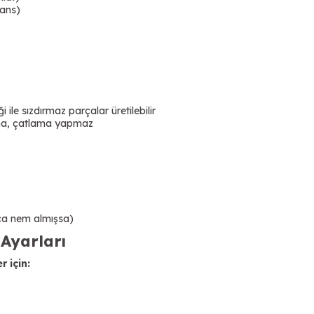
rans)
 ile sızdırmaz parçalar üretilebilir
ma, çatlama yapmaz
zca nem almışsa)
 Ayarları
 için: