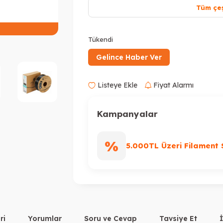
Tüm çeş
Peşin Fiyatına 3 Taksit
Tükendi
Gelince Haber Ver
Listeye Ekle
Fiyat Alarmı
Kampanyalar
%
5.000TL Üzeri Filament 
ri
Yorumlar
Soru ve Cevap
Tavsiye Et