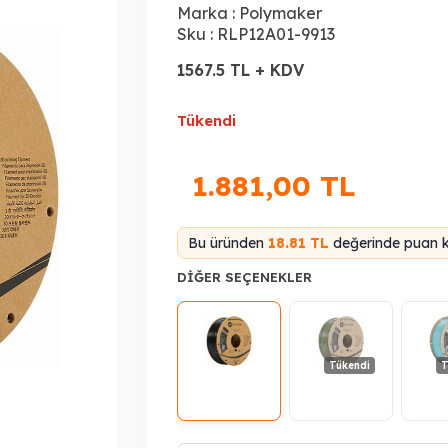
Marka :
Polymaker
Sku :
RLP12A01-9913
1567.5 TL + KDV
Tükendi
1.881,00
TL
Bu üründen
18.81 TL
değerinde puan k
DIĞER SEÇENEKLER
Tükendi
T