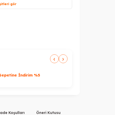
itleri gör
Peşin Fiyatına 3 Taksit
‹
›
%
Sepetine İndirim %5
7.000TL Üzeri F
İade Koşulları
Öneri Kutusu