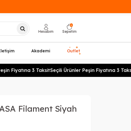
0
Hesabım
Sepetim
✦
✦
İletişim
Akademi
Outlet
✦
şin Fiyatına 3 Taksit
Seçili Ürünler Peşin Fiyatına 3 Taksit
 ASA Filament Siyah