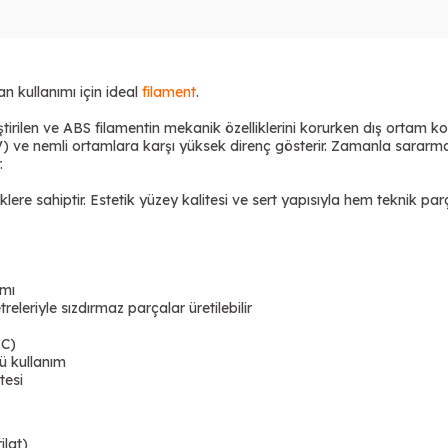
n kullanımı için ideal
filament
.
irilen ve ABS filamentin mekanik özelliklerini korurken dış ortam k
 (UV) ve nemli ortamlara karşı yüksek direnç gösterir. Zamanla sa
.
lere sahiptir. Estetik yüzey kalitesi ve sert yapısıyla hem teknik pa
ımı
leriyle sızdırmaz parçalar üretilebilir
°C)
ü kullanım
tesi
ilat)