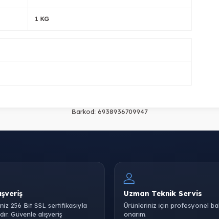
1 KG
Barkod:
6938936709947
ışveriş
Uzman Teknik Servis
iniz 256 Bit SSL sertifikasıyla
Ürünleriniz için profesyonel b
ır. Güvenle alışveriş
onarım.