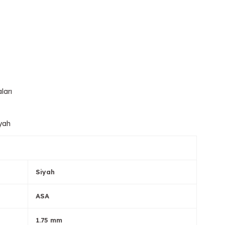
ları
yah
Siyah
ASA
1.75 mm