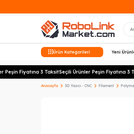
Ara
Ürün Kategorileri
Yeni Ürünl
 Peşin Fiyatına 3 Taksit
Seçili Ürünler Peşin Fiyatına 3 Tak
Anasayfa
3D Yazıcı - CNC
Filament
Polymak