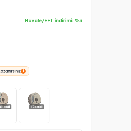
Havale/EFT indirimi: %3
azanırsınız
i
ükendi
Tükendi