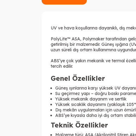
UV ve hava koşullarına dayanıklı, dış meka
PolyLite™ ASA, Polymaker tarafından gelişt
getirilmiş bir malzemedir. Güneş ışığına
uzun süreli dış ortam kullanımına uygundur
ABS’ye çok yakın mekanik ve termal özellik
tercih edilir.
Genel Özellikler
Güneş ışınlarına karşı yüksek UV dayan
Su geçirmez yapı – doğru baskı parametre
Yüksek mekanik dayanım ve sertlik
Yüksek sıcaklık dayanımı (yaklaşık 105
Dış mekân uygulamaları için uzun ömürl
ABS’ye kıyasla daha iyi dış ortam stabili
Teknik Özellikler
Malzeme türü: ASA (Akrilonitril Stiren Akr