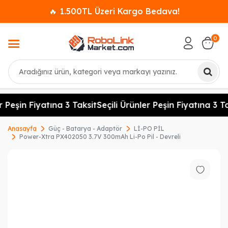
🔥 1.500TL Üzeri Kargo Bedava!
0
Ara
r Peşin Fiyatına 3 Taksit
Seçili Ürünler Peşin Fiyatına 3 Ta
Anasayfa
Güç - Batarya - Adaptör
Lİ-PO PİL
Power-Xtra PX402050 3.7V 300mAh Li-Po Pil - Devreli