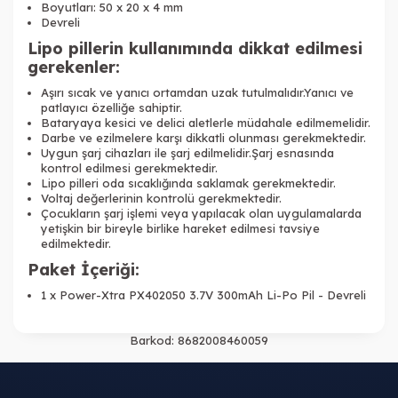
Boyutları: 50 x 20 x 4 mm
Devreli
Lipo pillerin kullanımında dikkat edilmesi
gerekenler:
Aşırı sıcak ve yanıcı ortamdan uzak tutulmalıdır.Yanıcı ve
patlayıcı özelliğe sahiptir.
Bataryaya kesici ve delici aletlerle müdahale edilmemelidir.
Darbe ve ezilmelere karşı dikkatli olunması gerekmektedir.
Uygun şarj cihazları ile şarj edilmelidir.Şarj esnasında
kontrol edilmesi gerekmektedir.
Lipo pilleri oda sıcaklığında saklamak gerekmektedir.
Voltaj değerlerinin kontrolü gerekmektedir.
Çocukların şarj işlemi veya yapılacak olan uygulamalarda
yetişkin bir bireyle birlike hareket edilmesi tavsiye
edilmektedir.
Paket İçeriği:
1 x
Power-Xtra PX402050 3.7V 300mAh Li-Po Pil - Devreli
Barkod:
8682008460059