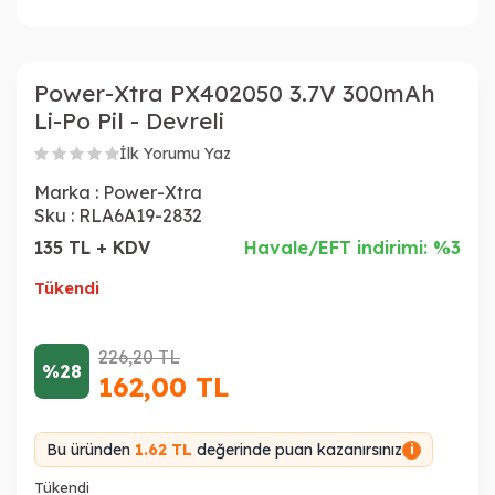
Power-Xtra PX402050 3.7V 300mAh
Li-Po Pil - Devreli
İlk Yorumu Yaz
Marka :
Power-Xtra
Sku :
RLA6A19-2832
135 TL + KDV
Havale/EFT indirimi: %3
Tükendi
226,20
TL
%28
162,00
TL
Bu üründen
1.62 TL
değerinde puan kazanırsınız
i
Tükendi