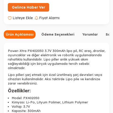
Gelince Haber Ver
Listeye Ekle
Fiyat Alarmı
Ürün Açıklaması
Ödeme Seçenekleri
Yorumlar
Sor
Power-Xtra PX402050 3.7V 300mAh lipo pil, RC araç, dronlar,
oyuncaklar ve diğer elektronik ve robotik uygulamalarında
rahatlıkla kullanılabilir. Lipo piller anlık yüksek akım
sağlayabildiği için birçok uygulamada tercih sebebi
olmaktadır.
Lipo pilleri şarj etmek için özel üretilmeiş şarj devreleri veya
cihazları kullanılmalıdır. Aksi taktirde Lipo pile ve kendinize
zarar verebilirsiniz.
Özellikler:
Model:
PX402050
Kimyası: Li-Po, Lityum Polimer, Lithium Polymer
Voltajı: 3.7V
Kapasite: 300mAh