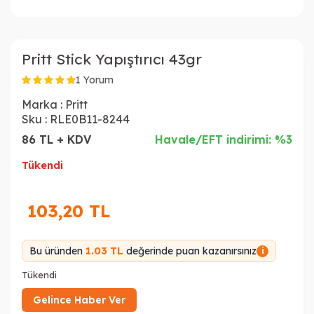
Pritt Stick Yapıştırıcı 43gr
1 Yorum
Marka :
Pritt
Sku :
RLE0B11-8244
86 TL + KDV
Havale/EFT indirimi: %3
Tükendi
103,20
TL
Bu üründen
1.03 TL
değerinde puan kazanırsınız
i
Tükendi
Gelince Haber Ver