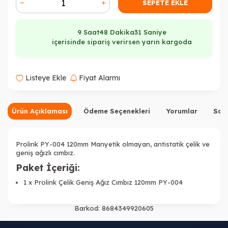
SEPETE EKLE
9 Saat
48 Dakika
30 Saniye
içerisinde sipariş verirsen yarın kargoda
Listeye Ekle
Fiyat Alarmı
Ürün Açıklaması
Ödeme Seçenekleri
Yorumlar
Sor
Prolink PY-004 120mm Manyetik olmayan, antistatik çelik ve
geniş ağızlı cımbız.
Paket İçeriği:
1 x Prolink Çelik Geniş Ağız Cımbız 120mm PY-004
Barkod:
8684349920605