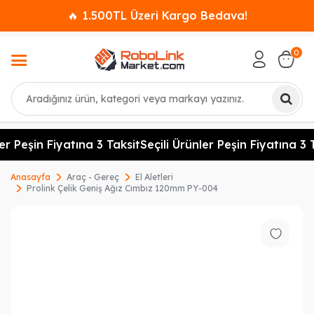
🔥 1.500TL Üzeri Kargo Bedava!
0
Ara
er Peşin Fiyatına 3 Taksit
Seçili Ürünler Peşin Fiyatına 3 T
Anasayfa
Araç - Gereç
El Aletleri
Prolink Çelik Geniş Ağız Cımbız 120mm PY-004