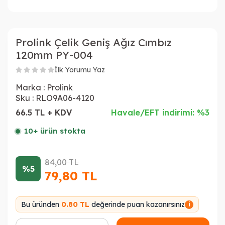
Prolink Çelik Geniş Ağız Cımbız
120mm PY-004
İlk Yorumu Yaz
Marka :
Prolink
Sku :
RLO9A06-4120
66.5 TL + KDV
Havale/EFT indirimi: %3
10+ ürün stokta
84,00
TL
%5
79,80
TL
Bu üründen
0.80 TL
değerinde puan kazanırsınız
i