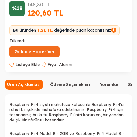
148,80
TL
%18
120,60
TL
Bu üründen
1.21 TL
değerinde puan kazanırsınız
i
Tükendi
Gelince Haber Ver
Listeye Ekle
Fiyat Alarmı
Ürün Açıklaması
Ödeme Seçenekleri
Yorumlar
Sor
Raspberry Pi 4 siyah muhafaza kutusu ile Raspberry Pi 4'ü
rahat bir şekilde muhafaza edebilirsiniz. Raspberry Pi 4 için
tasarlanmış bu kutu Raspberry Pi'ınizi korurken, bir yandan
da şık bir görüntü kazandırır.
Raspberry Pi 4 Model B - 2GB
ve
Raspberry Pi 4 Model B -