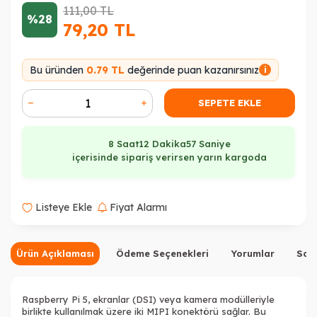
111,00
TL
%28
79,20
TL
Bu üründen
0.79 TL
değerinde puan kazanırsınız
i
SEPETE EKLE
8 Saat
12 Dakika
57 Saniye
içerisinde sipariş verirsen yarın kargoda
Listeye Ekle
Fiyat Alarmı
Ürün Açıklaması
Ödeme Seçenekleri
Yorumlar
Sor
Raspberry Pi 5, ekranlar (DSI) veya kamera modülleriyle
birlikte kullanılmak üzere iki MIPI konektörü sağlar. Bu