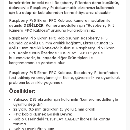
konektörler önceki nesil Raspberry Pi'lerden daha küçüktür,
dolayısıyla Raspberry Pi dokunmatik ekranınızı kullanmak
için bu adaptör kablolarından birine ihtiyacınız olacaktır.
Raspberry Pi 5 Ekran FPC Kablosu kamera modülleri ile
uyumlu
DEĞİLDİR
. Kamera modülleri için "Raspberry Pi 5
Kamera FPC Kablosu
" ürününü kullanabilirsiniz
Raspberry Pi 5 Ekran FPC Kablosunun Raspberry Pi 5
ucunda 22 yollu 0,5 mm aralıklı bağlantı, Ekran ucunda 15
yollu 1 mm aralıklı konektör bulunur. Raspberry Pi 5 Ekran
FPC Kablosu
nun üzerinde "DISPLAY CABLE" yazısı
bulunmaktadır, bu sayede diğer ürün tipleri ile
karıştırmamanıza yardımcı olur.
Raspberry Pi 5 Ekran FPC Kablosu Raspberry Pi tarafından
test edilmiş ve onaylanmıştır. Kalite, güvenilirlik ve uyumluluk
problemi kesinlikle yaşanmaz.
Özellikler:
Yalnızca DSI ekranlar için kullanırılır
(
kamera modülleriyle
uyumlu değildir
)
22 yollu 0,5 mm aralıktan 15 yollu 1 mm aralık
FPC kablo (Esnek Baskılı Devre)
Kablo üzerindeki "DISPLAY CABLE" ibaresi ile konay
tanıma
Kablo Uzunluğu: 200m