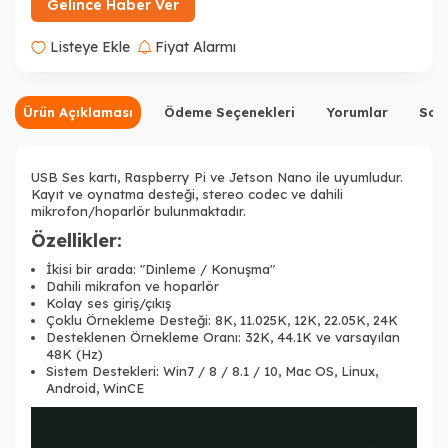
Gelince Haber Ver
Listeye Ekle
Fiyat Alarmı
Ürün Açıklaması
Ödeme Seçenekleri
Yorumlar
Sor
USB Ses kartı, Raspberry Pi ve Jetson Nano ile uyumludur.
Kayıt ve oynatma desteği, stereo codec ve dahili
mikrofon/hoparlör bulunmaktadır.
Özellikler:
İkisi bir arada: "Dinleme / Konuşma"
Dahili mikrafon ve hoparlör
Kolay ses giriş/çıkış
Çoklu Örnekleme Desteği: 8K, 11.025K, 12K, 22.05K, 24K
Desteklenen Örnekleme Oranı: 32K, 44.1K ve varsayılan
48K (Hz)
Sistem Destekleri: Win7 / 8 / 8.1 / 10, Mac OS, Linux,
Android, WinCE