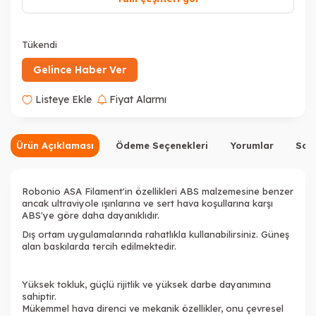
Tükendi
Tükendi
Gelince Haber Ver
Listeye Ekle
Fiyat Alarmı
Ürün Açıklaması
Ödeme Seçenekleri
Yorumlar
Sor
Robonio ASA Filament'in özellikleri ABS malzemesine benzer
ancak ultraviyole ışınlarına ve sert hava koşullarına karşı
ABS'ye göre daha dayanıklıdır.
Dış ortam uygulamalarında rahatlıkla kullanabilirsiniz. Güneş
alan baskılarda tercih edilmektedir.
Yüksek tokluk, güçlü rijitlik ve yüksek darbe dayanımına
sahiptir.
Mükemmel hava direnci ve mekanik özellikler, onu çevresel