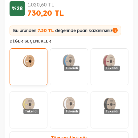
1.020,60
TL
%28
730,20
TL
Bu üründen
7.30 TL
değerinde puan kazanırsınız
i
DIĞER SEÇENEKLER
Tükendi
Tükendi
Tükendi
Tükendi
Tükendi
Tüm çeşitleri gör