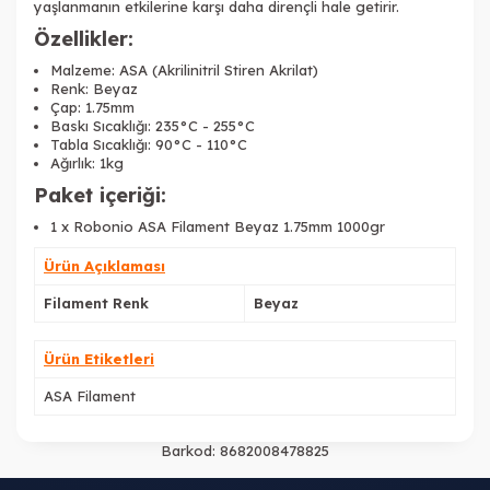
yaşlanmanın etkilerine karşı daha dirençli hale getirir.
Özellikler:
Malzeme: ASA (Akrilinitril Stiren Akrilat)
Renk: Beyaz
Çap: 1.75mm
Baskı Sıcaklığı: 235°C - 255°C
Tabla Sıcaklığı: 90°C - 110°C
Ağırlık: 1kg
Paket içeriği:
1 x
Robonio ASA Filament Beyaz 1.75mm 1000gr
Ürün Açıklaması
Filament Renk
Beyaz
Ürün Etiketleri
ASA Filament
Barkod:
8682008478825