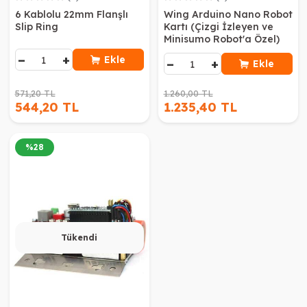
6 Kablolu 22mm Flanşlı
Wing Arduino Nano Robot
Slip Ring
Kartı (Çizgi İzleyen ve
Minisumo Robot'a Özel)
−
+
Ekle
−
+
Ekle
571,20 TL
1.260,00 TL
544,20 TL
1.235,40 TL
%
28
Tükendi