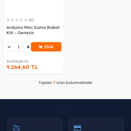
(0)
Arduino Mini Sumo Robot
Kiti - Genesis
−
+
Ekle
12.952,20 TL
9.264,60 TL
Toplam
7
ürün bulunmaktadır.