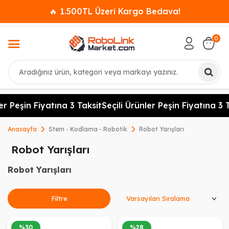
🔥 1.500TL Üzeri Kargo Bedava!
0
Ara
er Peşin Fiyatına 3 Taksit
Seçili Ürünler Peşin Fiyatına 3 T
Anasayfa
Stem - Kodlama - Robotik
Robot Yarışları
Robot Yarışları
Robot Yarışları
Ürünleri Sırala
Filtre
%
30
%
28