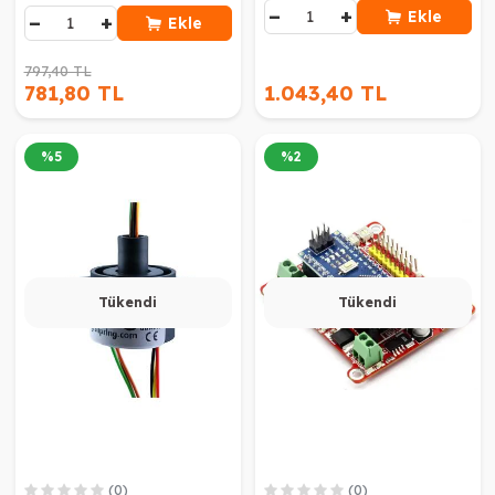
−
+
Ekle
−
+
Ekle
797,40 TL
781,80 TL
1.043,40 TL
%
5
%
2
Tükendi
Tükendi
(0)
(0)