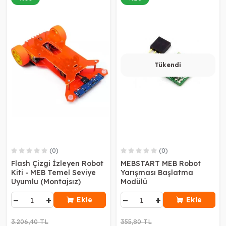
Tükendi
(0)
(0)
Flash Çizgi İzleyen Robot
MEBSTART MEB Robot
Kiti - MEB Temel Seviye
Yarışması Başlatma
Uyumlu (Montajsız)
Modülü
−
+
−
+
Ekle
Ekle
3.206,40 TL
355,80 TL