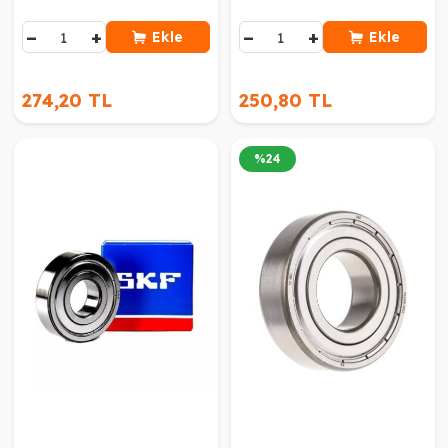
−
+
−
+
Ekle
Ekle
274,20 TL
250,80 TL
%
24