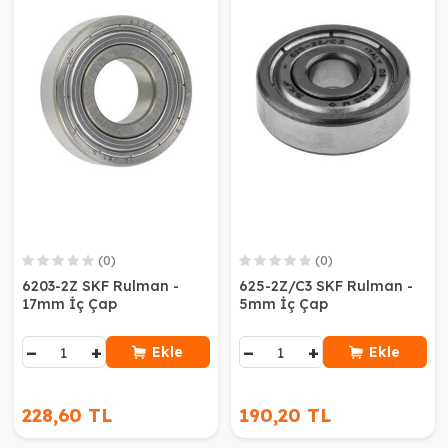
(0)
(0)
6203-2Z SKF Rulman -
625-2Z/C3 SKF Rulman -
17mm İç Çap
5mm İç Çap
−
+
−
+
Ekle
Ekle
228,60 TL
190,20 TL