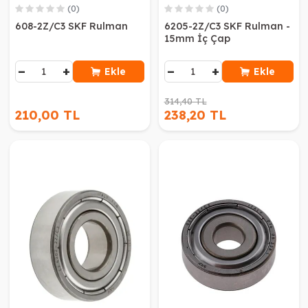
(0)
(0)
608-2Z/C3 SKF Rulman
6205-2Z/C3 SKF Rulman -
15mm İç Çap
−
+
−
+
Ekle
Ekle
314,40 TL
210,00 TL
238,20 TL