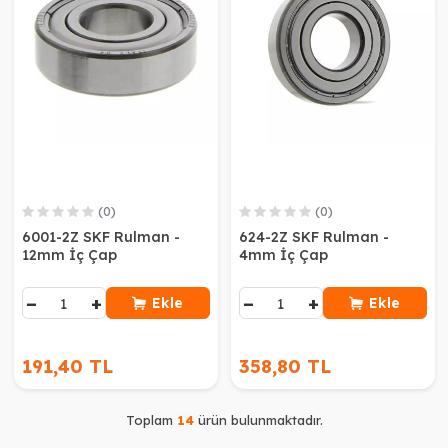
(0)
(0)
6001-2Z SKF Rulman -
624-2Z SKF Rulman -
12mm İç Çap
4mm İç Çap
−
+
−
+
Ekle
Ekle
191,40 TL
358,80 TL
Toplam
14
ürün bulunmaktadır.