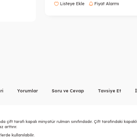
Listeye Ekle
Fiyat Alarmı
ri
Yorumlar
Soru ve Cevap
Tavsiye Et
 çift tarafı kapalı minyatür rulman sınıfındadır. Çift tarafındaki kapakl
 arttırır.
rde kullanılabilir.