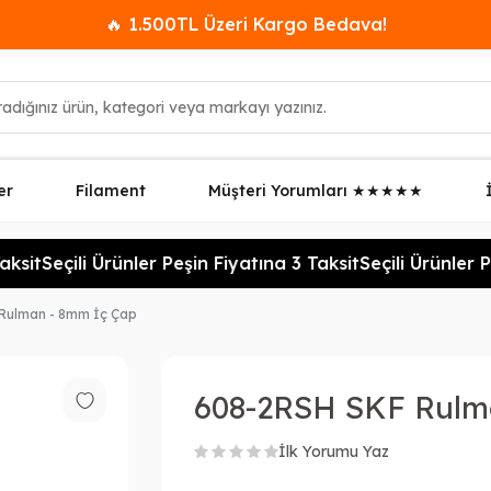
🔥 1.500TL Üzeri Kargo Bedava!
er
Filament
Müşteri Yorumları ★★★★★
ksit
Seçili Ürünler Peşin Fiyatına 3 Taksit
Seçili Ürünler Pe
Rulman - 8mm İç Çap
608-2RSH SKF Rulm
İlk Yorumu Yaz