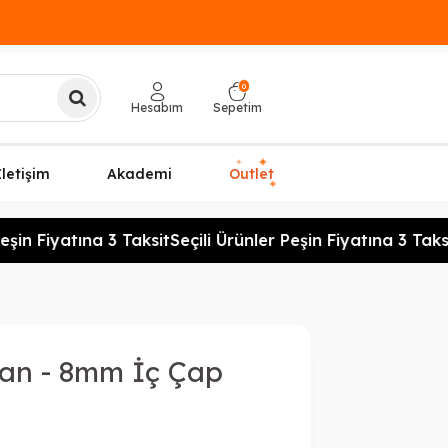
0
Hesabım
Sepetim
✦
✦
İletişim
Akademi
Outlet
✦
şin Fiyatına 3 Taksit
Seçili Ürünler Peşin Fiyatına 3 Taksi
an - 8mm İç Çap