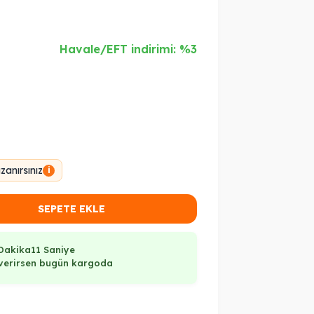
Havale/EFT indirimi: %3
anırsınız
i
SEPETE EKLE
Dakika
10 Saniye
ş verirsen bugün kargoda