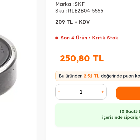
Marka :
SKF
Sku :
RLE2B04-5555
209 TL + KDV
Son 4 Ürün • Kritik Stok
250,80
TL
Bu üründen
2.51 TL
değerinde puan kaz
10 Saat
5 
içerisinde sipari