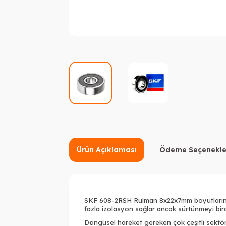
Ürün Açıklaması
Ödeme Seçenekle
SKF 608-2RSH Rulma
n 8x22x7mm boyutlarında
fazla izolasyon sağlar ancak sürtünmeyi biraz
Döngüsel hareket gereken çok çeşitli sektörle