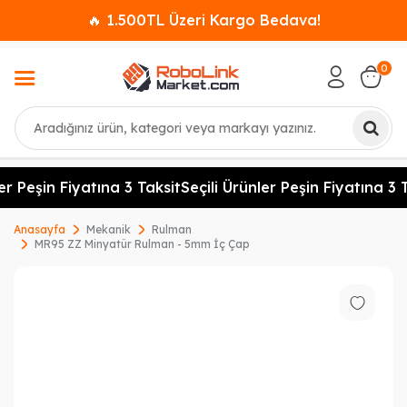
🔥 1.500TL Üzeri Kargo Bedava!
0
Ara
er Peşin Fiyatına 3 Taksit
Seçili Ürünler Peşin Fiyatına 3 T
Anasayfa
Mekanik
Rulman
MR95 ZZ Minyatür Rulman - 5mm İç Çap