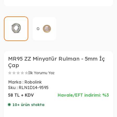
MR95 ZZ Minyatür Rulman - 5mm İç
Çap
İlk Yorumu Yaz
Marka :
Robolink
Sku :
RLN1D14-9595
58 TL + KDV
Havale/EFT indirimi: %3
10+ ürün stokta