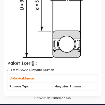
Paket İçeriği:
1 x
MR95ZZ Minyatür Rulman
Ürün Açıklaması
Rulman Tipi
Minyatür Rulman
Barkod:
8682008463746