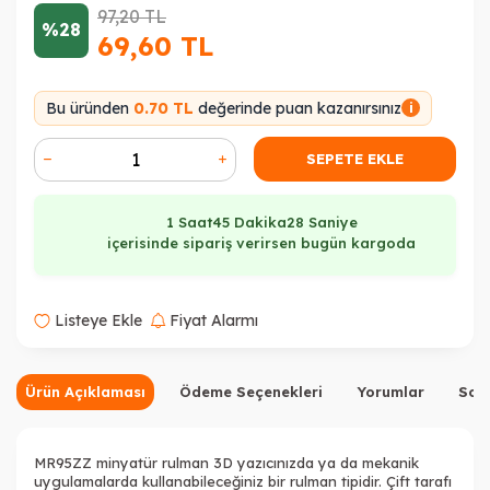
97,20
TL
%28
69,60
TL
Bu üründen
0.70 TL
değerinde puan kazanırsınız
i
SEPETE EKLE
1 Saat
45 Dakika
28 Saniye
içerisinde sipariş verirsen bugün kargoda
Listeye Ekle
Fiyat Alarmı
Ürün Açıklaması
Ödeme Seçenekleri
Yorumlar
Sor
MR95ZZ minyatür rulman 3D yazıcınızda ya da mekanik
uygulamalarda kullanabileceğiniz bir rulman tipidir. Çift tarafı