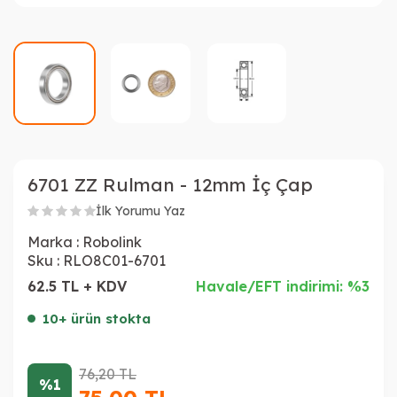
6701 ZZ Rulman - 12mm İç Çap
İlk Yorumu Yaz
Marka :
Robolink
Sku :
RLO8C01-6701
62.5 TL + KDV
Havale/EFT indirimi: %3
10+ ürün stokta
76,20
TL
%1