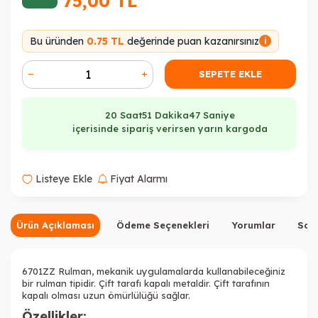
75,00
TL
Bu üründen
0.75 TL
değerinde puan kazanırsınız
i
SEPETE EKLE
20 Saat
51 Dakika
47 Saniye
içerisinde sipariş verirsen yarın kargoda
Listeye Ekle
Fiyat Alarmı
Ürün Açıklaması
Ödeme Seçenekleri
Yorumlar
Sor
6701ZZ Rulman, mekanik uygulamalarda kullanabileceğiniz
bir rulman tipidir. Çift tarafı kapalı metaldir. Çift tarafının
kapalı olması uzun ömürlülüğü sağlar.
Özellikler: