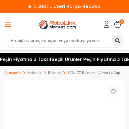
🔥 1.500TL Üzeri Kargo Bedava!
0
Ara
Peşin Fiyatına 3 Taksit
Seçili Ürünler Peşin Fiyatına 3 Taks
Anasayfa
Mekanik
Rulman
6701 ZZ Rulman - 12mm İç Çap