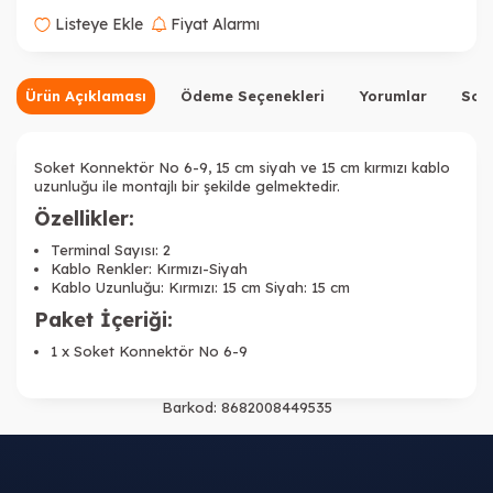
Listeye Ekle
Fiyat Alarmı
Ürün Açıklaması
Ödeme Seçenekleri
Yorumlar
Sor
Soket Konnektör No 6-9, 15 cm siyah ve 15 cm kırmızı kablo
uzunluğu ile montajlı bir şekilde gelmektedir.
Özellikler:
Terminal Sayısı: 2
Kablo Renkler: Kırmızı-Siyah
Kablo Uzunluğu: Kırmızı: 15 cm Siyah: 15 cm
Paket İçeriği:
1 x
Soket Konnektör No 6-9
Barkod:
8682008449535