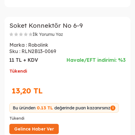
Soket Konnektör No 6-9
İlk Yorumu Yaz
Marka :
Robolink
Sku :
RLN2B13-0069
11 TL + KDV
Havale/EFT indirimi: %3
Tükendi
13,20
TL
Bu üründen
0.13 TL
değerinde puan kazanırsınız
i
Tükendi
Gelince Haber Ver