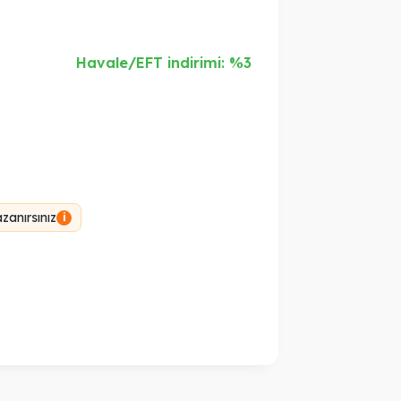
Havale/EFT indirimi: %3
anırsınız
i