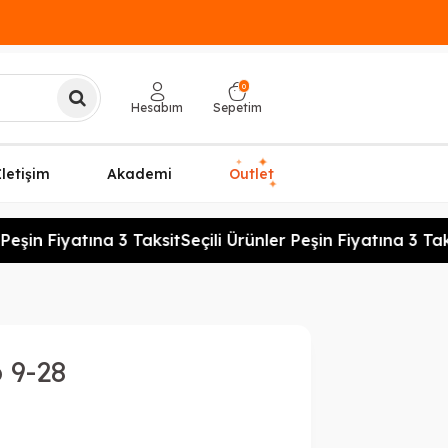
0
Hesabım
Sepetim
✦
✦
İletişim
Akademi
Outlet
✦
Peşin Fiyatına 3 Taksit
Seçili Ürünler Peşin Fiyatına 3 Taks
 9-28