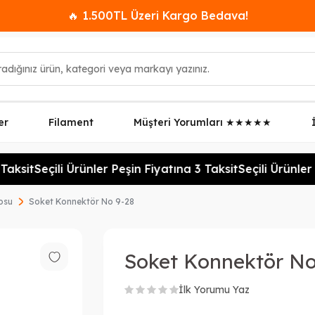
🔥 1.500TL Üzeri Kargo Bedava!
er
Filament
Müşteri Yorumları ★★★★★
aksit
Seçili Ürünler Peşin Fiyatına 3 Taksit
Seçili Ürünler 
osu
Soket Konnektör No 9-28
Soket Konnektör No
İlk Yorumu Yaz