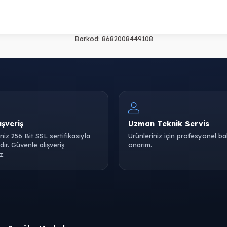
Barkod:
8682008449108
ışveriş
Uzman Teknik Servis
iniz 256 Bit SSL sertifikasıyla
Ürünleriniz için profesyonel b
ır. Güvenle alışveriş
onarım.
z.