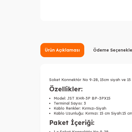
Ürün Açıklaması
Ödeme Seçenekle
Soket Konnektör No 9-28, 15cm siyah ve 15 cm
Özellikler:
Model:
JST XHR-3P BP-3PX15
Terminal Sayısı: 3
Kablo Renkler: Kırmızı-Siyah
Kablo Uzunluğu: Kırmızı: 15 cm Siyah:15 c
Paket İçeriği:
1 x Soket Konnektör No 9-28