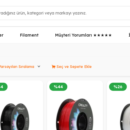
er
Filament
Müşteri Yorumları ★★★★★
rünleri Sırala
Seç ve Sepete Ekle
44
%
44
%
26