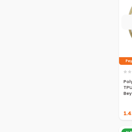
Peş
Pol
TPU
Bey
1.4