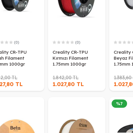
(0)
(0)
ality CR-TPU
Creality CR-TPU
Creality
ah Filament
Kırmızı Filament
Beyaz F
5mm 1000gr
1.75mm 1000gr
1.75mm 
42,00 TL
1.842,00 TL
1.383,60
27,80 TL
1.027,80 TL
1.027,
%
7