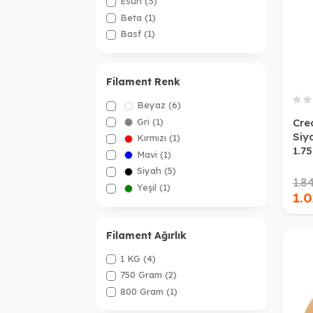
Esun
(3)
Beta
(1)
Basf
(1)
Filament Renk
Beyaz
(6)
Gri
(1)
Cre
Siy
Kırmızı
(1)
1.7
Mavi
(1)
Siyah
(5)
1.8
Yeşil
(1)
1.0
Filament Ağırlık
1 KG
(4)
750 Gram
(2)
800 Gram
(1)