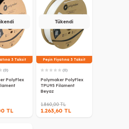
ükendi
Tükendi
yatına 3 Taksit
Peşin Fiyatına 3 Taksit
(0)
(0)
er PolyFlex
Polymaker PolyFlex
ilament
TPU95 Filament
Beyaz
1.860,00 TL
00 TL
1.263,60 TL