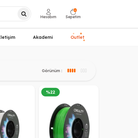
0
Hesabım
Sepetim
✦
✦
İletişim
Akademi
Outlet
✦
Görünüm :
3 sütun görünüm
4 sütun görünüm
%
22