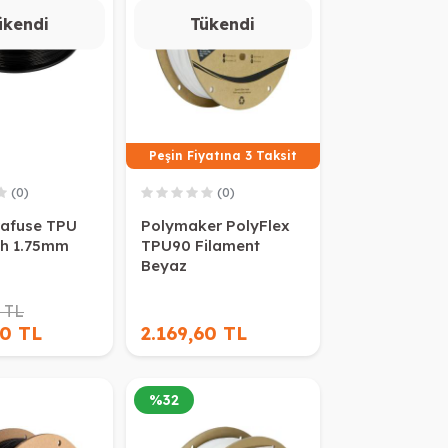
ükendi
Tükendi
Peşin Fiyatına 3 Taksit
(0)
(0)
rafuse TPU
Polymaker PolyFlex
ah 1.75mm
TPU90 Filament
Beyaz
 TL
40 TL
2.169,60 TL
%
32