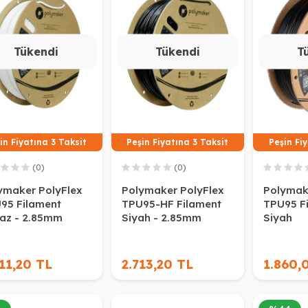
Tükendi
Tükendi
T
in Fiyatına 3 Taksit
Peşin Fiyatına 3 Taksit
Peşin Fi
(0)
(0)
ymaker PolyFlex
Polymaker PolyFlex
Polymak
95 Filament
TPU95-HF Filament
TPU95 F
az - 2.85mm
Siyah - 2.85mm
Siyah
11,20 TL
2.713,20 TL
1.860,