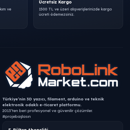
Ücretsiz Kargo
akım ve
1500 TL ve üzeri alışverişlerinizde kargo
ücreti ödemezsiniz.
Türkiye’nin 3D yazıcı, filament, arduino ve teknik
elektronik odaklı e-ticaret platformu.
2013’ten beri profesyonel ve güvenilir çözümler.
#projebaşlasın
Robolink Market, 3D yazıcı teknolojileri, filament çeşitleri ve
E-Bülten Aboneliği