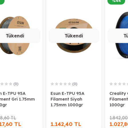
5
%
44
Tükendi
Tükendi
T
(0)
(0)
n E-TPU 95A
Esun E-TPU 95A
Creality
ament Gri 1.75mm
Filament Siyah
Filamen
0gr
1.75mm 1000gr
1000gr
98,60 TL
1.842,00
17,60 TL
1.142,40 TL
1.027,