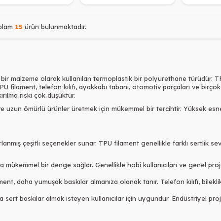
plam
15
ürün bulunmaktadır.
 bir malzeme olarak kullanılan termoplastik bir polyurethane türüdür. TP
TPU filament, telefon kılıfı, ayakkabı tabanı, otomotiv parçaları ve birçok
ırılma riski çok düşüktür.
 ve uzun ömürlü ürünler üretmek için mükemmel bir tercihtir. Yüksek esnek
i
rlanmış çeşitli seçenekler sunar. TPU filament genellikle farklı sertlik se
da mükemmel bir denge sağlar. Genellikle hobi kullanıcıları ve genel projele
ent, daha yumuşak baskılar almanıza olanak tanır. Telefon kılıfı, bileklik
ha sert baskılar almak isteyen kullanıcılar için uygundur. Endüstriyel pro