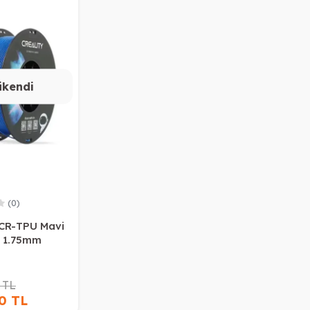
ükendi
(0)
 CR-TPU Mavi
t 1.75mm
 TL
80 TL