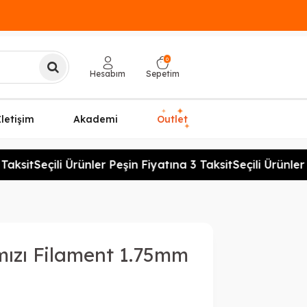
0
Hesabım
Sepetim
✦
✦
İletişim
Akademi
Outlet
✦
sit
Seçili Ürünler Peşin Fiyatına 3 Taksit
Seçili Ürünler Pe
mızı Filament 1.75mm