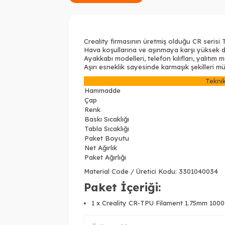
Creality firmasının üretmiş olduğu CR serisi
Hava koşullarına ve aşınmaya karşı yüksek dir
Ayakkabı modelleri, telefon kılıfları, yalıtım
Aşırı esneklik sayesinde karmaşık şekilleri mü
Teknik
Hammadde
Çap
Renk
Baskı Sıcaklığı
Tabla Sıcaklığı
Paket Boyutu
Net Ağırlık
Paket Ağırlığı
Material Code / Üretici Kodu: 3301040034
Paket İçeriği:
1 x Creality CR-TPU Filament 1.75mm 1000g