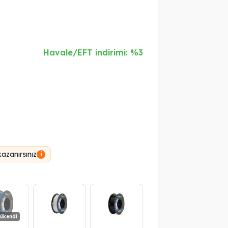
Havale/EFT indirimi: %3
azanırsınız
i
ükendi