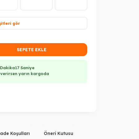
itleri gör
SEPETE EKLE
 Dakika
16 Saniye
ş verirsen yarın kargoda
İade Koşulları
Öneri Kutusu