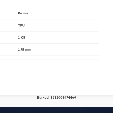
Kırmızı
TPU
1 KG
1.75 mm
Barkod:
8682008474469