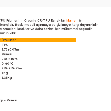
 TPU Filamenttir. Creality CR-TPU Esnek bir
filament
tir.
ençlidir. Baskı modeli aşınmaya ve çizilmeye karşı dayanıklıdır.
 malzemeleri, lastikler ve daha fazlası için mükemmel seçimdir.
mkün kılar.
 Özellikler
TPU
1.75±0.03mm
Kırmızı
210-240°C
0-60°C
210x210x75mm
1Kg
1.15Kg
r - Kırmızı