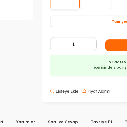
Tüm çeş
19 Saat
46
içerisinde sipari
Listeye Ekle
Fiyat Alarmı
ri
Yorumlar
Soru ve Cevap
Tavsiye Et