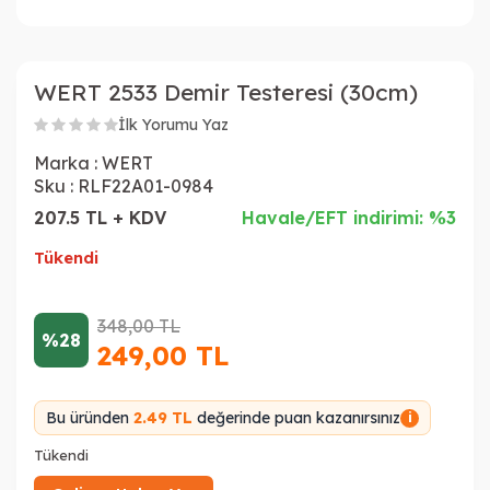
WERT 2533 Demir Testeresi (30cm)
İlk Yorumu Yaz
Marka :
WERT
Sku :
RLF22A01-0984
207.5 TL + KDV
Havale/EFT indirimi: %3
Tükendi
348,00
TL
%28
249,00
TL
Bu üründen
2.49 TL
değerinde puan kazanırsınız
i
Tükendi