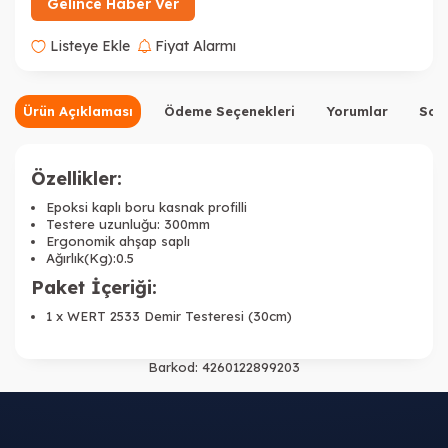
Gelince Haber Ver
Listeye Ekle
Fiyat Alarmı
Ürün Açıklaması
Ödeme Seçenekleri
Yorumlar
Sor
Özellikler:
Epoksi kaplı boru kasnak profilli
Testere uzunluğu: 300mm
Ergonomik ahşap saplı
Ağırlık(Kg):0.5
Paket İçeriği:
1 x WERT 2533 Demir Testeresi (30cm)
Barkod:
4260122899203