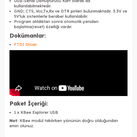
USB-Serial Dönüştürücü Kart olarak da
kullanılabilmektedir.
GND; CTS, Vcc,Tx,Rx ve DTR pinleri bulunmaktadır. 3.3V ve
5V'luk sistemlerle beraber kullanılabilir.
Program atıldıktan sonra otomotik yeniden
başlatma(reset) özelliği vardır.
Dokümanlar:
FTDI Driver
Paket İçeriği:
1 x XBee Explorer USB
Not:
XBee modül takılırken yönünün doğru olduğundan
emin olunuz.