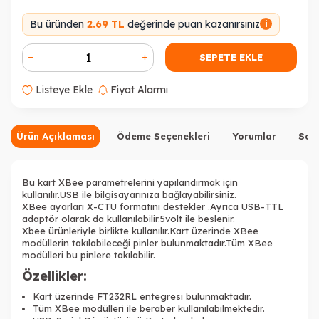
Bu üründen
2.69 TL
değerinde puan kazanırsınız
i
SEPETE EKLE
Listeye Ekle
Fiyat Alarmı
Ürün Açıklaması
Ödeme Seçenekleri
Yorumlar
Sor
Bu kart XBee parametrelerini yapılandırmak için
kullanılır.USB ile bilgisayarınıza bağlayabilirsiniz.
XBee ayarları X-CTU formatını destekler .Ayrıca
USB-TTL
adaptör olarak da kullanılabilir.5volt ile beslenir.
Xbee ürünleriyle birlikte kullanılır.Kart üzerinde XBee
modüllerin takılabileceği pinler bulunmaktadır.Tüm XBee
modülleri bu pinlere takılabilir.
Özellikler:
Kart üzerinde FT232RL entegresi bulunmaktadır.
Tüm XBee modülleri ile beraber kullanılabilmektedir.