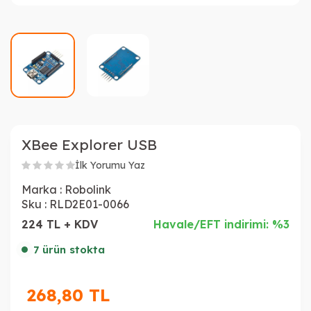
XBee Explorer USB
İlk Yorumu Yaz
Marka :
Robolink
Sku :
RLD2E01-0066
224 TL + KDV
Havale/EFT indirimi: %3
7 ürün stokta
268,80
TL