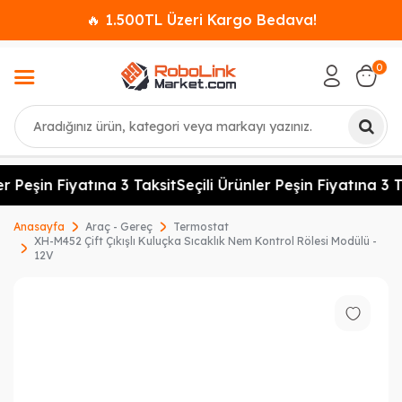
🔥 1.500TL Üzeri Kargo Bedava!
0
Ara
r Peşin Fiyatına 3 Taksit
Seçili Ürünler Peşin Fiyatına 3 T
Anasayfa
Araç - Gereç
Termostat
XH-M452 Çift Çıkışlı Kuluçka Sıcaklık Nem Kontrol Rölesi Modülü -
12V