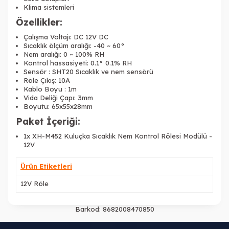
Klima sistemleri
Özellikler:
Çalışma Voltajı: DC 12V DC
Sıcaklık ölçüm aralığı: -40 ~ 60°
Nem aralığı: 0 ~ 100% RH
Kontrol hassasiyeti: 0.1° 0.1% RH
Sensör : SHT20 Sıcaklık ve nem sensörü
Röle Çıkış: 10A
Kablo Boyu : 1m
Vida Deliği Çapı: 3mm
Boyutu: 65x55x28mm
Paket İçeriği:
1x XH-M452 Kuluçka Sıcaklık Nem Kontrol Rölesi Modülü -
12V
Ürün Etiketleri
12V Röle
Barkod:
8682008470850