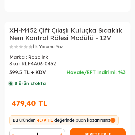
XH-M452 Çift Çıkışlı Kuluçka Sıcaklık
Nem Kontrol Rölesi Modülü - 12V
İlk Yorumu Yaz
Marka :
Robolink
Sku :
RLF4A03-0452
399.5 TL + KDV
Havale/EFT indirimi: %3
8 ürün stokta
479,40
TL
Bu üründen
4.79 TL
değerinde puan kazanırsınız
i
SEPETE EKLE