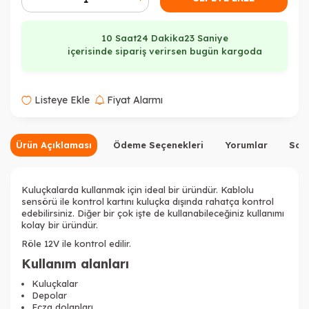
10 Saat
24 Dakika
22 Saniye
içerisinde sipariş verirsen bugün kargoda
Listeye Ekle
Fiyat Alarmı
Ürün Açıklaması
Ödeme Seçenekleri
Yorumlar
Sor
Kuluçkalarda kullanmak için ideal bir üründür. Kablolu
sensörü ile kontrol kartını kuluçka dışında rahatça kontrol
edebilirsiniz. Diğer bir çok işte de kullanabileceğiniz kullanımı
kolay bir üründür.
Röle 12V ile kontrol edilir.
Kullanım alanları
Kuluçkalar
Depolar
Ecza dolapları