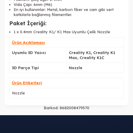
Vida Çapı: 6mm (M6)
En iyi kullanımlar: Metal, karbon fiber ve cam gibi sert
katkılarla bağlanmış filamentler.
Paket İçeriği:
1 x 0.4mm Creality K1/ K1 Max Uyumlu Çelik Nozzle
Ürün Açıklaması
Uyumlu 3D Yazıcı
Creality K1, Creality K1
Max, Creality K1C
3D Parça Tipi
Nozzle
Ürün Etiketleri
Nozzle
Barkod:
8682008479570