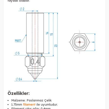
faydalı olabilir.
Özellikler:
Malzeme: Paslanmaz Çelik
1.75mm
filament
ile uyumludur.
Filament çıkış ağzı: 0.4mm