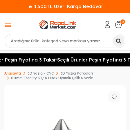
🔥 1.500TL Üzeri Kargo Bedava!
0
Ara
r Peşin Fiyatına 3 Taksit
Seçili Ürünler Peşin Fiyatına 3 T
Anasayfa
3D Yazıcı - CNC
3D Yazıcı Parçaları
0.4mm Creality K1/ K1 Max Uyumlu Çelik Nozzle