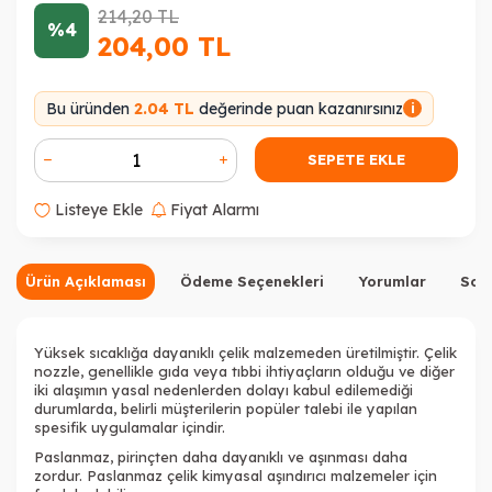
214,20
TL
%4
204,00
TL
Bu üründen
2.04 TL
değerinde puan kazanırsınız
i
SEPETE EKLE
Listeye Ekle
Fiyat Alarmı
Ürün Açıklaması
Ödeme Seçenekleri
Yorumlar
Sor
Yüksek sıcaklığa dayanıklı çelik malzemeden üretilmiştir. Çelik
nozzle, genellikle gıda veya tıbbi ihtiyaçların olduğu ve diğer
iki alaşımın yasal nedenlerden dolayı kabul edilemediği
durumlarda, belirli müşterilerin popüler talebi ile yapılan
spesifik uygulamalar içindir.
Paslanmaz, pirinçten daha dayanıklı ve aşınması daha
zordur. Paslanmaz çelik kimyasal aşındırıcı malzemeler için