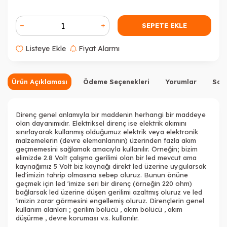
Tükendi
Tükendi
SEPETE EKLE
Listeye Ekle
Fiyat Alarmı
Ürün Açıklaması
Ödeme Seçenekleri
Yorumlar
Sor
Tükendi
Direnç genel anlamıyla bir maddenin herhangi bir maddeye
olan dayanımıdır. Elektriksel direnç ise elektrik akımını
sınırlayarak kullanmış olduğumuz elektrik veya elektronik
malzemelerin (devre elemanlarının) üzerinden fazla akım
geçmemesini sağlamak amacıyla kullanılır. Örneğin; bizim
elimizde 2.8 Volt çalışma gerilimi olan bir led mevcut ama
kaynağımız 5 Volt biz kaynağı direkt led üzerine uygularsak
led'imizin tahrip olmasına sebep oluruz. Bunun önüne
geçmek için led 'imize seri bir direnç (örneğin 220 ohm)
bağlarsak led üzerine düşen gerilimi azaltmış oluruz ve led
'imizin zarar görmesini engellemiş oluruz. Dirençlerin genel
kullanım alanları ; gerilim bölücü , akım bölücü , akım
düşürme , devre koruması v.s. kullanılır.