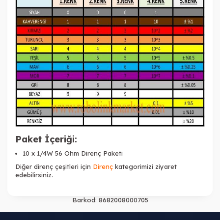
Paket İçeriği:
Tükendi
10 x 1/4W 56 Ohm Direnç Paketi
Diğer direnç çeşitleri için
Direnç
kategorimizi ziyaret
edebilirsiniz.
Barkod:
8682008000705