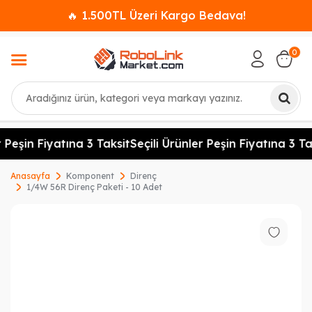
🔥 1.500TL Üzeri Kargo Bedava!
0
Ara
 Peşin Fiyatına 3 Taksit
Seçili Ürünler Peşin Fiyatına 3 Tak
Anasayfa
Komponent
Direnç
1/4W 56R Direnç Paketi - 10 Adet