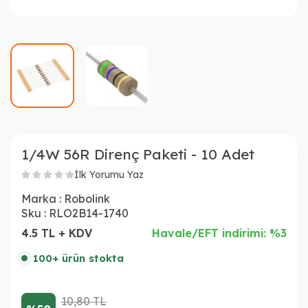
1/4W 56R Direnç Paketi - 10 Adet
İlk Yorumu Yaz
Marka :
Robolink
Sku :
RLO2B14-1740
4.5 TL + KDV
Havale/EFT indirimi: %3
100+ ürün stokta
10,80
TL