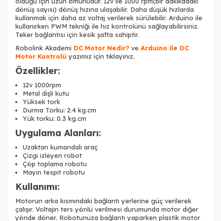
olduğu için uzun ömürlüdür. 12v ile 1000 rpm(bir dakikadaki
dönüş sayısı) dönüş hızına ulaşabilir. Daha düşük hızlarda
kullanmak için daha az voltaj verilerek sürülebilir. Arduino ile
kullanırken PWM tekniği ile hız kontrolünü sağlayabilirsiniz.
Teker bağlantısı için kesik şafta sahiptir.
Robolink Akademi
DC Motor Nedir?
ve
Arduino ile DC
Motor Kontrolü
yazımız için tıklayınız.
Özellikler:
12v 1000rpm
Metal dişli kutu
Yüksek tork
Durma Torku: 2.4 kg.cm
Yük torku: 0.3 kg.cm
Uygulama Alanları:
Uzaktan kumandalı araç
Çizgi izleyen robot
Çöp toplama robotu
Mayın tespit robotu
Kullanımı:
​Motorun arka kısmındaki bağlantı yerlerine güç verilerek
çalışır. Voltajın ters yönlü verilmesi durumunda motor diğer
yönde döner. Robotunuza bağlantı yaparken plastik motor