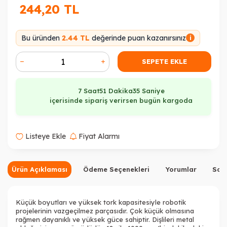
244,20
TL
Bu üründen
2.44 TL
değerinde puan kazanırsınız
i
SEPETE EKLE
7 Saat
51 Dakika
35 Saniye
içerisinde sipariş verirsen bugün kargoda
Listeye Ekle
Fiyat Alarmı
Ürün Açıklaması
Ödeme Seçenekleri
Yorumlar
Sor
Küçük boyutları ve yüksek tork kapasitesiyle robotik
projelerinin vazgeçilmez parçasıdır. Çok küçük olmasına
rağmen dayanıklı ve yüksek güce sahiptir. Dişlileri metal