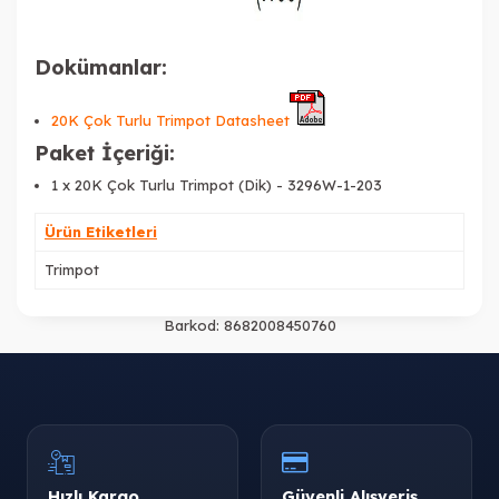
Dokümanlar:
20K Çok Turlu Trimpot Datasheet
Paket İçeriği:
1 x
20K Çok Turlu Trimpot (Dik) - 3296W-1-203
Ürün Etiketleri
Trimpot
Barkod:
8682008450760
Hızlı Kargo
Güvenli Alışveriş