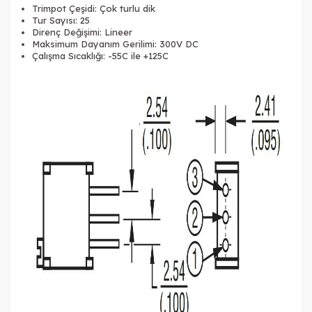
Trimpot Çeşidi: Çok turlu dik
Tur Sayısı: 25
Direnç Değişimi: Lineer
Maksimum Dayanım Gerilimi: 300V DC
Çalışma Sıcaklığı:
-55C ile +125C