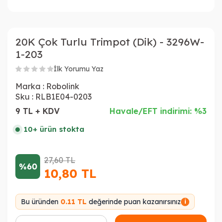
20K Çok Turlu Trimpot (Dik) - 3296W-
1-203
İlk Yorumu Yaz
Marka :
Robolink
Sku :
RLB1E04-0203
9 TL + KDV
Havale/EFT indirimi: %3
10+ ürün stokta
27,60
TL
%60
10,80
TL
Bu üründen
0.11 TL
değerinde puan kazanırsınız
i