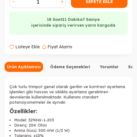
SEPETE EKLE
18 Saat
21 Dakika
7 Saniye
içerisinde sipariş verirsen yarın kargoda
Listeye Ekle
Fiyat Alarmı
Ürün Açıklaması
Ödeme Seçenekleri
Yorumlar
Sor
Çok turlu trimpot genel olarak gerilim ve kontrast ayarlama
işlemleri gibi hassas ve sıklıkla ayarlama gerektiren
devrelerde kullanılmaktadır. Kullanımı standart
potansiyometreler ile aynıdır.
Özellikler:
Model: 3296W-1-203
Direnç: 20K Ohm
Anma Gücü: 500 mW (1/2 W)
Tolerans: ±10%