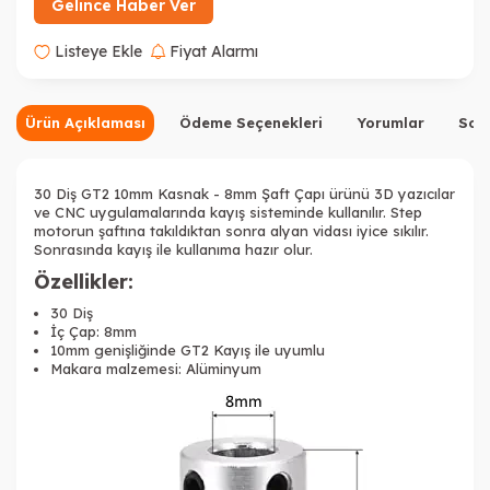
Gelince Haber Ver
Listeye Ekle
Fiyat Alarmı
Ürün Açıklaması
Ödeme Seçenekleri
Yorumlar
Sor
30 Diş GT2 10mm Kasnak - 8mm Şaft Çapı ürünü 3D yazıcılar
ve CNC uygulamalarında kayış sisteminde kullanılır. Step
motorun şaftına takıldıktan sonra alyan vidası iyice sıkılır.
Sonrasında kayış ile kullanıma hazır olur.
Özellikler:
30 Diş
İç Çap: 8mm
10mm genişliğinde GT2 Kayış ile uyumlu
Makara malzemesi: Alüminyum