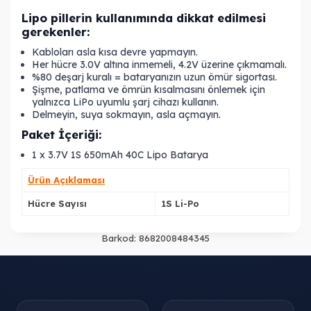
Lipo pillerin kullanımında dikkat edilmesi
gerekenler:
Kabloları asla kısa devre yapmayın.
Her hücre 3.0V altına inmemeli, 4.2V üzerine çıkmamalı.
%80 deşarj kuralı = bataryanızın uzun ömür sigortası.
Şişme, patlama ve ömrün kısalmasını önlemek için
yalnızca LiPo uyumlu şarj cihazı kullanın.
Delmeyin, suya sokmayın, asla açmayın.
Paket İçeriği:
1 x 3.7V 1S 650mAh 40C Lipo Batarya
Ürün Açıklaması
Hücre Sayısı
1S Li-Po
Barkod:
8682008484345