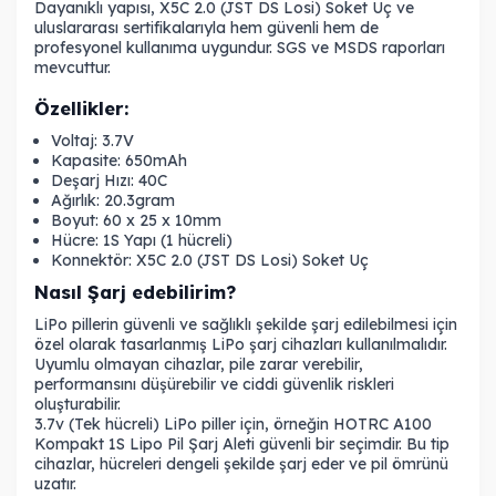
Dayanıklı yapısı,
X5C 2.0 (JST DS Losi) Soket Uç
ve
uluslararası sertifikalarıyla hem güvenli hem de
profesyonel kullanıma uygundur. SGS ve MSDS raporları
mevcuttur.
Özellikler:
Voltaj: 3.7V
Kapasite: 650mAh
Deşarj Hızı: 40C
Ağırlık: 20.3gram
Boyut: 60 x 25 x 10mm
Hücre: 1S Yapı (1 hücreli)
Konnektör: X5C 2.0 (JST DS Losi) Soket Uç
Nasıl Şarj edebilirim?
LiPo pillerin güvenli ve sağlıklı şekilde şarj edilebilmesi için
özel olarak tasarlanmış LiPo şarj cihazları kullanılmalıdır.
Uyumlu olmayan cihazlar, pile zarar verebilir,
performansını düşürebilir ve ciddi güvenlik riskleri
oluşturabilir.
3.7v (Tek hücreli) LiPo piller için, örneğin
HOTRC A100
Kompakt 1S Lipo Pil Şarj Aleti
güvenli bir seçimdir. Bu tip
cihazlar, hücreleri dengeli şekilde şarj eder ve pil ömrünü
uzatır.