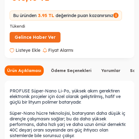
Bu üründen
3.95 TL
değerinde puan kazanırsınız
i
Tükendi
Gelince Haber Ver
Listeye Ekle
Fiyat Alarmı
Ürün Açıklaması
Ödeme Seçenekleri
Yorumlar
Sor
PROFUSE Süper-Nano Li-Po, yüksek akım gerektiren
elektronik projeler için özel olarak geliştirilmiş, hafif ve
güçlü bir lityum polimer bataryadır.
Süper-Nano hücre teknolojisi, bataryanın daha düşük iç
dirençle çalışmasını sağlar; bu da daha yüksek
performans, daha hızlı şarj ve daha uzun ömür demektir.
40C deşarj oranı sayesinde ani güç ihtiyacı olan
sistemlerde bile sorunsuz çalışır.