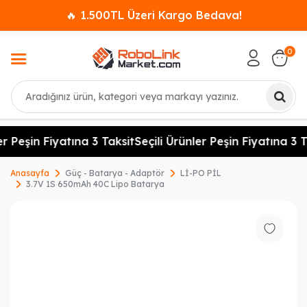
🔥 1.500TL Üzeri Kargo Bedava!
0
Ara
r Peşin Fiyatına 3 Taksit
Seçili Ürünler Peşin Fiyatına 3 T
Anasayfa
Güç - Batarya - Adaptör
Lİ-PO PİL
3.7V 1S 650mAh 40C Lipo Batarya