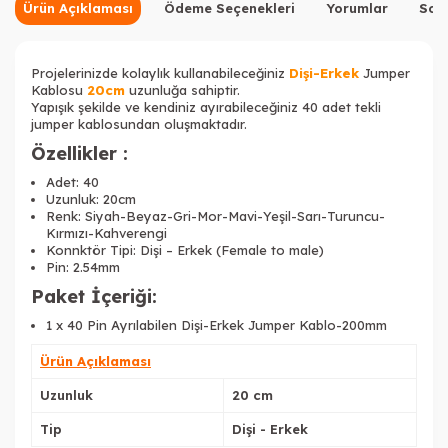
Ürün Açıklaması
Ödeme Seçenekleri
Yorumlar
Sor
Projelerinizde kolaylık kullanabileceğiniz
Dişi-Erkek
Jumper
Kablosu
20cm
uzunluğa sahiptir.
Yapışık şekilde ve kendiniz ayırabileceğiniz 40 adet tekli
jumper kablosundan oluşmaktadır.
Özellikler :
Adet: 40
Uzunluk: 20cm
Renk: Siyah-Beyaz-Gri-Mor-Mavi-Yeşil-Sarı-Turuncu-
Kırmızı-Kahverengi
Konnktör Tipi: Dişi – Erkek (Female to male)
Pin: 2.54mm
Paket İçeriği:
1 x 40 Pin Ayrılabilen Dişi-Erkek Jumper Kablo-200mm
Ürün Açıklaması
Uzunluk
20 cm
Tip
Dişi - Erkek