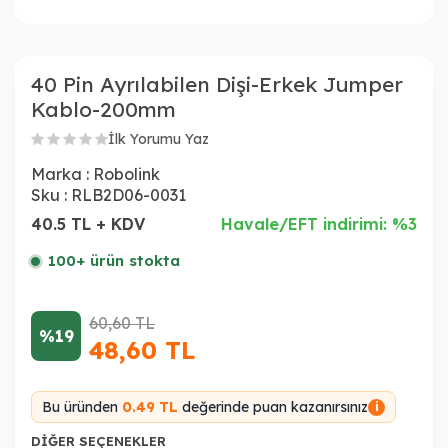
40 Pin Ayrılabilen Dişi-Erkek Jumper
Kablo-200mm
İlk Yorumu Yaz
Marka :
Robolink
Sku :
RLB2D06-0031
40.5 TL + KDV
Havale/EFT indirimi: %3
100+ ürün stokta
60,60
TL
%19
48,60
TL
Bu üründen
0.49 TL
değerinde puan kazanırsınız
i
DIĞER SEÇENEKLER