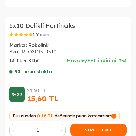
5x10 Delikli Pertinaks
1 Yorum
Marka :
Robolink
Sku :
RLO2C15-0510
13 TL + KDV
Havale/EFT indirimi: %3
50+ ürün stokta
21,60
TL
%27
15,60
TL
Bu üründen
0.16 TL
değerinde puan kazanırsınız
i
SEPETE EKLE