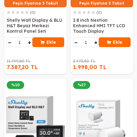
Peşin Fiyatına 3 Taksit
Peşin Fiyatına 3 Taksit
(0)
(0)
Shelly Wall Display & BLU
2.8 inch Nextion
H&T Beyaz Merkezi
Enhanced HMI TFT LCD
Kontrol Panel Seti
Touch Display
−
+
−
+
Ekle
Ekle
11.749,80 TL
2.473,80 TL
7.387,20 TL
1.998,00 TL
%
10
%
27