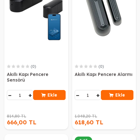
(0)
(0)
Akıllı Kapı Pencere
Akıllı Kapı Pencere Alarmı
Sensörü
−
+
−
+
Ekle
Ekle
814,80 TL
1.048,20 TL
666,00 TL
618,60 TL