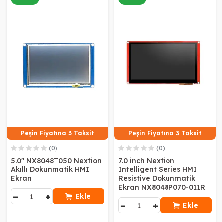
Peşin Fiyatına 3 Taksit
Peşin Fiyatına 3 Taksit
(0)
(0)
5.0" NX8048T050 Nextion
7.0 inch Nextion
Akıllı Dokunmatik HMI
Intelligent Series HMI
Ekran
Resistive Dokunmatik
Ekran NX8048P070-011R
−
+
Ekle
−
+
Ekle