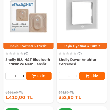
Peşin Fiyatına 3 Taksit
Peşin Fiyatına 3 Taksit
(0)
(0)
Shelly BLU H&T Bluetooth
Shelly Duvar Anahtarı
Sıcaklık ve Nem Sensörü
Çerçevesi
−
+
−
+
Ekle
Ekle
1.566,60 TL
391,80 TL
1.410,00 TL
352,80 TL