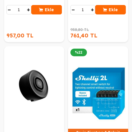
−
+
−
+
Ekle
Ekle
958,80 TL
957,00 TL
761,40 TL
%
22