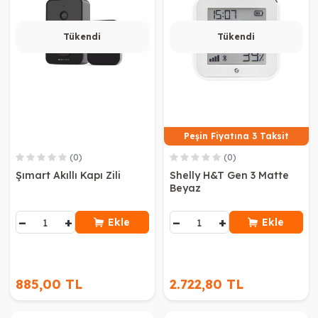
Tükendi
Tükendi
Peşin Fiyatına 3 Taksit
(0)
(0)
Şımart Akıllı Kapı Zili
Shelly H&T Gen 3 Matte
Beyaz
−
+
−
+
Ekle
Ekle
885,00 TL
2.722,80 TL