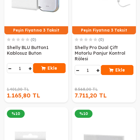
Peşin Fiyatına 3 Taksit
Peşin Fiyatına 3 Taksit
(0)
(0)
Shelly BLU Button1
Shelly Pro Dual Çift
Kablosuz Buton
Motorlu Panjur Kontrol
Rölesi
−
+
Ekle
−
+
Ekle
1.401,00 TL
8.568,00 TL
1.165,80 TL
7.711,20 TL
%
10
%
10