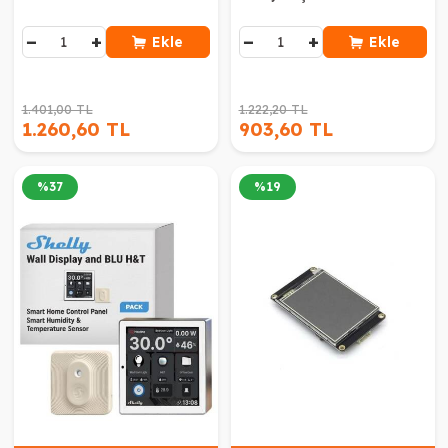
−
+
−
+
Ekle
Ekle
1.401,00 TL
1.222,20 TL
1.260,60 TL
903,60 TL
%
37
%
19