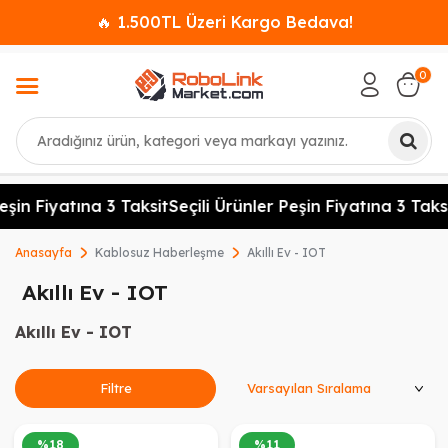
🔥 1.500TL Üzeri Kargo Bedava!
0
Ara
in Fiyatına 3 Taksit
Seçili Ürünler Peşin Fiyatına 3 Taksit
Anasayfa
Kablosuz Haberleşme
Akıllı Ev - IOT
Akıllı Ev - IOT
Akıllı Ev - IOT
Ürünleri Sırala
Filtre
%
18
%
11