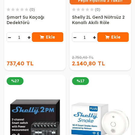
Peşin Fiyatına 3 Taksit
(0)
(0)
Şımart Su Kaçağı
Shelly 2L Gen3 Nötrsüz 2
Dedektörü
Kanallı Akıllı Röle
−
+
−
+
Ekle
Ekle
2.750,40 TL
737,40 TL
2.140,80 TL
%
27
%
17