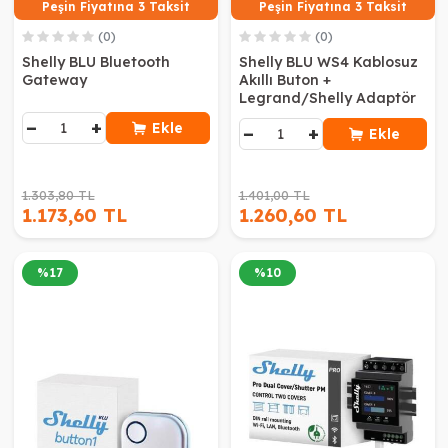
Peşin Fiyatına 3 Taksit
Peşin Fiyatına 3 Taksit
(0)
(0)
Shelly BLU Bluetooth
Shelly BLU WS4 Kablosuz
Gateway
Akıllı Buton +
Legrand/Shelly Adaptör
−
+
Ekle
−
+
Ekle
1.303,80 TL
1.401,00 TL
1.173,60 TL
1.260,60 TL
%
17
%
10