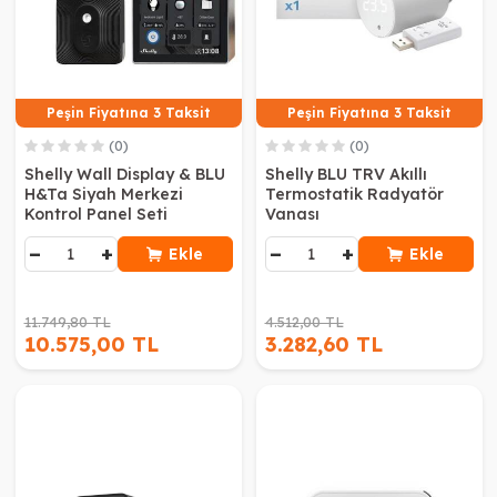
Peşin Fiyatına 3 Taksit
Peşin Fiyatına 3 Taksit
(0)
(0)
Shelly Wall Display & BLU
Shelly BLU TRV Akıllı
H&Ta Siyah Merkezi
Termostatik Radyatör
Kontrol Panel Seti
Vanası
−
+
−
+
Ekle
Ekle
11.749,80 TL
4.512,00 TL
10.575,00 TL
3.282,60 TL