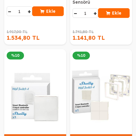
Sensörü
−
+
Ekle
−
+
Ekle
1.917,00 TL
1.741,80 TL
1.534,80 TL
1.141,80 TL
%
10
%
10