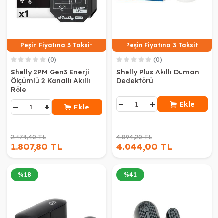
Peşin Fiyatına 3 Taksit
Peşin Fiyatına 3 Taksit
(0)
(0)
Shelly 2PM Gen3 Enerji
Shelly Plus Akıllı Duman
Ölçümlü 2 Kanallı Akıllı
Dedektörü
Röle
−
+
Ekle
−
+
Ekle
2.474,40 TL
4.894,20 TL
1.807,80 TL
4.044,00 TL
%
18
%
41