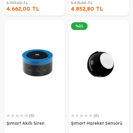
5.709,00 TL
5.470,80 TL
4.662,00 TL
4.852,80 TL
%
21
(0)
(0)
Şımart Akıllı Siren
Şımart Hareket Sensörü