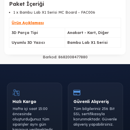
Paket İçeriği
1 x Bambu Lab X1 Serisi MC Board - FAC006
Ürün Açıklaması
3D Parça Tipi
Anakart - Kart, Diğer
Uyumlu 3D Yazıcı
Bambu Lab X1 Serisi
Barkod:
8682008477880
Hızlı Kargo
Güvenli Alışveriş
Hafta içi saat 15:00
Tüm bilgileriniz 256 Bit
öncesinde
SSL sertifikasıyla
oluşturduğunuz tüm
korunmaktadır. Güvenle
siparişler aynı gün
alışveriş yapabilirsiniz.
kargoya verilmektedir.