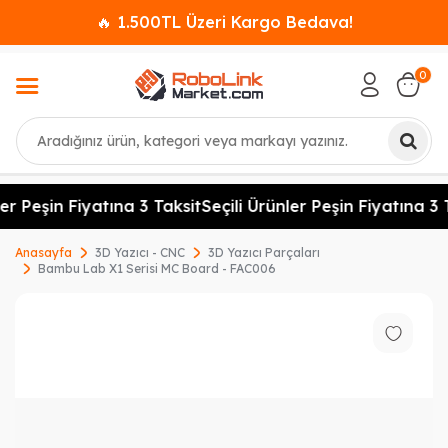
🔥 1.500TL Üzeri Kargo Bedava!
0
Ara
er Peşin Fiyatına 3 Taksit
Seçili Ürünler Peşin Fiyatına 3 T
Anasayfa
3D Yazıcı - CNC
3D Yazıcı Parçaları
Bambu Lab X1 Serisi MC Board - FAC006