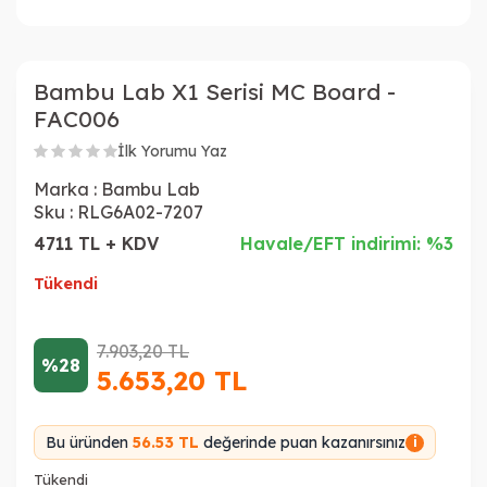
Bambu Lab X1 Serisi MC Board -
FAC006
İlk Yorumu Yaz
Marka :
Bambu Lab
Sku :
RLG6A02-7207
4711 TL + KDV
Havale/EFT indirimi: %3
Tükendi
7.903,20
TL
%28
5.653,20
TL
Bu üründen
56.53 TL
değerinde puan kazanırsınız
i
Tükendi