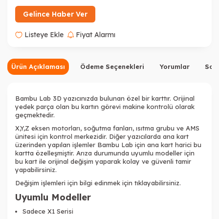
Gelince Haber Ver
Listeye Ekle
Fiyat Alarmı
Ürün Açıklaması
Ödeme Seçenekleri
Yorumlar
Sor
Bambu Lab 3D yazıcınızda bulunan özel bir karttır. Orijinal
yedek parça olan bu kartın görevi makine kontrolü olarak
geçmektedir.
X,Y,Z eksen motorları, soğutma fanları, ısıtma grubu ve AMS
ünitesi için kontrol merkezidir. Diğer yazıcılarda ana kart
üzerinden yapılan işlemler Bambu Lab için ana kart harici bu
kartta özelleşmiştir. Arıza durumunda uyumlu modeller için
bu kart ile orijinal değişim yaparak kolay ve güvenli tamir
yapabilirsiniz.
Değişim işlemleri için bilgi edinmek için tıklayabilirsiniz.
Uyumlu Modeller
Sadece X1 Serisi