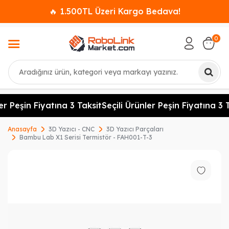
🔥 1.500TL Üzeri Kargo Bedava!
0
Ara
er Peşin Fiyatına 3 Taksit
Seçili Ürünler Peşin Fiyatına 3 T
Anasayfa
3D Yazıcı - CNC
3D Yazıcı Parçaları
Bambu Lab X1 Serisi Termistör - FAH001-T-3