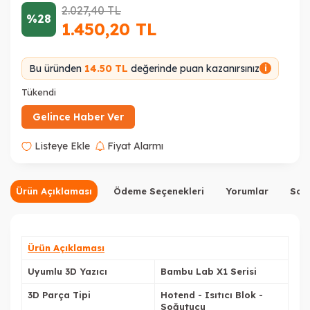
2.027,40
TL
%28
1.450,20
TL
Bu üründen
14.50 TL
değerinde puan kazanırsınız
i
Tükendi
Gelince Haber Ver
Listeye Ekle
Fiyat Alarmı
Ürün Açıklaması
Ödeme Seçenekleri
Yorumlar
Sor
Ürün Açıklaması
Uyumlu 3D Yazıcı
Bambu Lab X1 Serisi
3D Parça Tipi
Hotend - Isıtıcı Blok -
Soğutucu