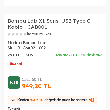
Bambu Lab X1 Serisi USB Type C
Kablo - CAB001
İlk Yorumu Yaz
Marka :
Bambu Lab
Sku :
RLG6A02-1002
791 TL + KDV
Havale/EFT indirimi: %3
Tükendi
1.335,60
TL
%28
949,20
TL
Bu üründen
9.49 TL
değerinde puan kazanırsınız
i
Tükendi