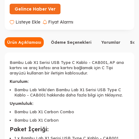
Gelince Haber Ver
Listeye Ekle
Fiyat Alarmı
Ürün Açıklaması
Ödeme Seçenekleri
Yorumlar
Sor
Bambu Lab X1 Serisi USB Type C Kablo - CAB001, AP ana
kartını ve araç kafası ana kartını bağlamak için C Tipi
arayüzü kullanan bir iletişim kablosudur.
Kurulum:
Bambu Lab Wiki'den
Bambu Lab X1 Serisi USB Type C
Kablo - CAB001
hakkında
daha fazla bilgi için tıklayınız.
Uyumluluk:
Bambu Lab X1 Carbon Combo
Bambu Lab X1 Carbon
Paket İçeriği:
1 x Bambu Lab X1 Serisi USB Type C Kablo - CAB001