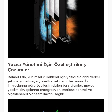
Yaz
ıcı Y
önetimi
İ
çin Özelle
ştirilmiş
Çözümler
Bambu Lab, kurumsal kullan
ıcılar i
çin yaz
ıcı filolarını verimli
şekilde y
önetmeye yönelik özel çözümler sunar.
İş
ihtiya
çlar
ına g
öre özelle
ştirilebilen bu sistemler; mevcut
yazılım altyapılarına entegrasyon, merkezi kontrol ve
ölçeklenebilir yönetim imkân
ı sağlar.