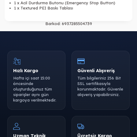
1 x Acil Durdurma Butonu (Emergency Stop Button)
1 x Textured PEI Bask
ı Tablası
Barkod:
6937285504739
Hızlı Kargo
Güvenli Alışveriş
Hafta içi saat 15:00
Tüm bilgileriniz 256 Bit
öncesinde
SSL sertifikasıyla
oluşturduğunuz tüm
korunmaktadır. Güvenle
siparişler aynı gün
alışveriş yapabilirsiniz.
kargoya verilmektedir.
Uzman Teknik
Ücretsiz Kargo