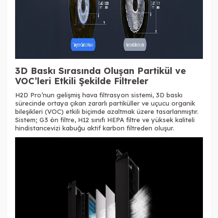
3D Bask
ı Sırasında Oluşan Partik
ül ve
VOC’leri Etkili
Şekilde Filtreler
H2D Pro’nun gelişmiş hava filtrasyon sistemi, 3D baskı
s
ürecinde ortaya ç
ıkan zararlı partik
üller ve uçucu organik
bile
şikleri (VOC) etkili bi
çimde azaltmak üzere tasarlanm
ıştır.
Sistem; G3
ön filtre, H12 s
ınıfı HEPA filtre ve y
üksek kaliteli
hindistancevizi kabu
ğu aktif karbon filtreden oluşur.