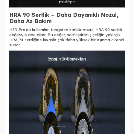
HRA 90 Sertlik
– Daha Dayan
ıklı
Nozul
,
Daha Az Bakım
H2D
Pro’da
kullan
ılan tungsten karb
ür nozul, HRA 90 sertlik
de
ğeriyle
öne ç
ıkar. Bu değer, sertleştirilmiş
çeli
ğin yaklaşık
HRA 74 sertliğine kıyasla
çok daha yüksek bir a
şınma direnci
sunar.