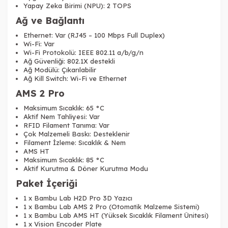
Yapay Zeka Birimi (NPU): 2 TOPS
Ağ ve Bağlantı
Ethernet: Var (RJ45 – 100 Mbps Full Duplex)
Wi-Fi: Var
Wi-Fi Protokolü: IEEE 802.11 a/b/g/n
Ağ Güvenliği: 802.1X destekli
Ağ Modülü: Çıkarılabilir
Ağ Kill Switch: Wi-Fi ve Ethernet
AMS 2 Pro
Maksimum Sıcaklık: 65 °C
Aktif Nem Tahliyesi: Var
RFID Filament Tanıma: Var
Çok Malzemeli Baskı: Desteklenir
Filament İzleme: Sıcaklık & Nem
AMS HT
Maksimum Sıcaklık: 85 °C
Aktif Kurutma & Döner Kurutma Modu
Paket İçeriği
1 x Bambu
Lab
H2D Pro 3D Yaz
ıcı
1 x Bambu
Lab
AMS 2 Pro (Otomatik Malzeme Sistemi)
1 x Bambu
Lab
AMS HT (Y
üksek S
ıcaklık Filament
Ünitesi)
1 x Vision Encoder Plate