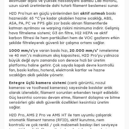
ekstruder dişlisi ve yüksek hassasiyetli Bambu Lab motoru,
uzun süreli üretimlerde dahi tutarlı filament beslemesi sunar.
H2D Pro’nun en güçlü yönlerinden biri
aktif ısıtmalı
baskı
haznesidir. 65 °C’ye kadar çıkabilen hazne sıcaklığı, ABS,
ASA, PA, PC ve PPS gibi zor baskı alınan filamentlerde
katman ayrılması ve warping riskini minimuma indirir. Gelişmiş
hava filtreleme sistemi; G3 ön filtre, H12 HEPA ve aktif
karbon filtresi ile hem partikülleri hem de VOC gazlarını etkin
şekilde filtreleyerek güvenli bir çalışma ortamı sağlar.
1000 mm/s’
ye varan baskı hızı,
20.000 mm/s²
ivmelenme
ve 40 mm³/s maksimum akış kapasitesi, H2D Pro’yu yalnızca
büyük değil aynı zamanda son derece hızlı bir üretim
platformu haline getirir. Çok sayıda kapalı devre kontrollü
fan, baskı kafası, hotend, elektronik kartlar ve hazne
sıcaklığını akıllı şekilde yönetir.
Entegre üçlü kamera sistemi
(canlı görüntü, nozul
kamerası ve toolhead kamerası) sayesinde baskılar anlık
olarak izlenebilir, filament sorunları erkenden tespit edilebilir.
Güç kesintisi sonrası devam etme, filament dolaşma ve bitme
sensörleri gibi akıllı güvenlik özellikleri kesintisiz üretim
sağlar.
H2D Pro, AMS 2 Pro ve AMS HT ile tam uyumlu çalışarak
otomatik filament tanıma (RFID), aktif kurutma, nem
kontrolü ve çok renkli / çok malzemeli baskıyı ileri seviyeye