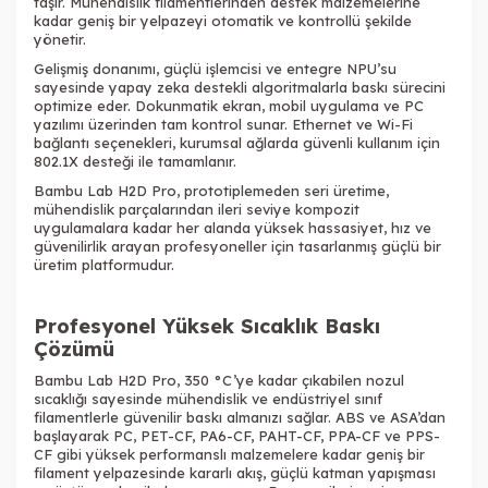
taşır. Mühendislik filamentlerinden destek malzemelerine
kadar geniş bir yelpazeyi otomatik ve kontrollü şekilde
yönetir.
Gelişmiş donanımı, güçlü işlemcisi ve entegre NPU’su
sayesinde yapay zeka destekli algoritmalarla baskı sürecini
optimize eder. Dokunmatik ekran, mobil uygulama ve PC
yazılımı üzerinden tam kontrol sunar. Ethernet ve Wi-Fi
bağlantı seçenekleri, kurumsal ağlarda güvenli kullanım için
802.1X desteği ile tamamlanır.
Bambu Lab H2D Pro, prototiplemeden seri üretime,
mühendislik parçalarından ileri seviye kompozit
uygulamalara kadar her alanda yüksek hassasiyet, hız ve
güvenilirlik arayan profesyoneller için tasarlanmış güçlü bir
üretim platformudur.
Profesyonel Yüksek Sıcaklık Baskı
Çözümü
Bambu Lab H2D Pro, 350 °C’ye kadar çıkabilen nozul
sıcaklığı sayesinde mühendislik ve endüstriyel sınıf
filamentlerle güvenilir baskı almanızı sağlar. ABS ve ASA’dan
başlayarak PC, PET-CF, PA6-CF, PAHT-CF, PPA-CF ve PPS-
CF gibi yüksek performanslı malzemelere kadar geniş bir
filament yelpazesinde kararlı akış, güçlü katman yapışması