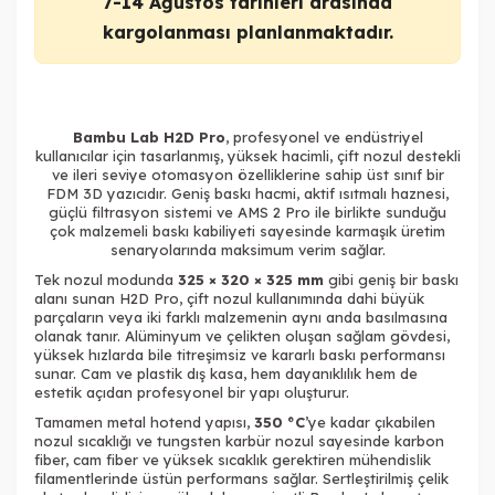
7-14 Ağustos tarihleri arasında
kargolanması planlanmaktadır.
Bambu Lab H2D Pro
, profesyonel ve endüstriyel
kullanıcılar için tasarlanmış, yüksek hacimli, çift nozul destekli
ve ileri seviye otomasyon özelliklerine sahip üst sınıf bir
FDM 3D yazıcıdır. Geniş baskı hacmi, aktif ısıtmalı haznesi,
güçlü filtrasyon sistemi ve AMS 2 Pro ile birlikte sunduğu
çok malzemeli baskı kabiliyeti sayesinde karmaşık üretim
senaryolarında maksimum verim sağlar.
Tek nozul modunda
325 × 320 × 325 mm
gibi geniş bir baskı
alanı sunan H2D Pro, çift nozul kullanımında dahi büyük
parçaların veya iki farklı malzemenin aynı anda basılmasına
olanak tanır. Alüminyum ve çelikten oluşan sağlam gövdesi,
yüksek hızlarda bile titreşimsiz ve kararlı baskı performansı
sunar. Cam ve plastik dış kasa, hem dayanıklılık hem de
estetik açıdan profesyonel bir yapı oluşturur.
Tamamen metal hotend yapısı,
350 °C
’ye kadar çıkabilen
nozul sıcaklığı ve tungsten karbür nozul sayesinde karbon
fiber, cam fiber ve yüksek sıcaklık gerektiren mühendislik
filamentlerinde üstün performans sağlar. Sertleştirilmiş çelik