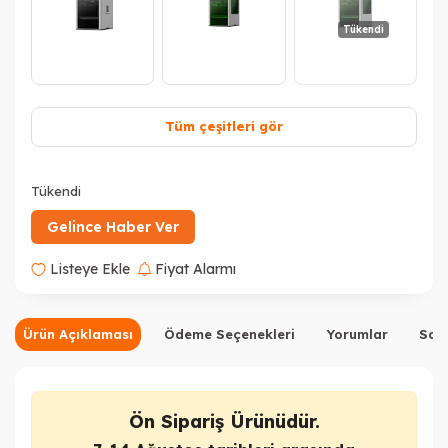
Tükendi
Tüm çeşitleri gör
Tükendi
Gelince Haber Ver
Listeye Ekle
Fiyat Alarmı
Ürün Açıklaması
Ödeme Seçenekleri
Yorumlar
Sor
Ön Sipariş Ürünüdür.