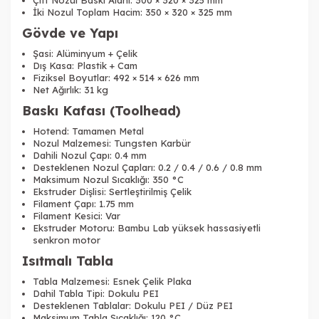
İki Nozul Toplam Hacim: 350 × 320 × 325 mm
Gövde ve Yapı
Şasi: Alüminyum + Çelik
Dış Kasa: Plastik + Cam
Fiziksel Boyutlar: 492 × 514 × 626 mm
Net Ağırlık: 31 kg
Baskı Kafası (Toolhead)
Hotend: Tamamen Metal
Nozul Malzemesi: Tungsten Karbür
Dahili Nozul Çapı: 0.4 mm
Desteklenen Nozul Çapları: 0.2 / 0.4 / 0.6 / 0.8 mm
Maksimum Nozul Sıcaklığı: 350 °C
Ekstruder Dişlisi: Sertleştirilmiş Çelik
Filament Çapı: 1.75 mm
Filament Kesici: Var
Ekstruder Motoru: Bambu Lab yüksek hassasiyetli
senkron motor
Isıtmalı Tabla
Tabla Malzemesi: Esnek Çelik Plaka
Dahil Tabla Tipi: Dokulu PEI
Desteklenen Tablalar: Dokulu PEI / Düz PEI
Maksimum Tabla Sıcaklığı: 120 °C