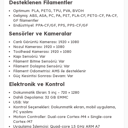
Desteklenen Filamentler
Optimum: PLA, PETG, TPU, PVA, BVOH
Gelişmiş: ABS, ASA, PC, PA, PET, PLA-CF, PETG-CF, PA-CF,
GF filamentler
Endüstriyel: PPA-CF/GF, PPS, PPS-CF/GF
Sensörler ve Kameralar
Canlı Görüntü Kamerası: 1920 × 1080
Nozul Kamerası: 1920 × 1080
Toolhead Kamerası: 1920 × 1080
Kapı Sensörü: Var
Filament Bitme Sensörü: Var
Filament Dolaşma Sensörü: Var
Filament Odometrisi: AMS ile desteklenir
Güç Kesintisi Sonrası Devam: Var
Elektronik ve Kontrol
Dokunmatik Ekran: 5 inç – 720 × 1280
Dahili Depolama: 32 GB EMMC
USB: Var
Kontrol Seçenekleri: Dokunmatik ekran, mobil uygulama,
PC yazılımı
Motion Controller: Dual-core Cortex-M4 + Single-core
Cortex-M7
Uygulama İşlemcisi: Quad-core 1.5 GHz ARM A7