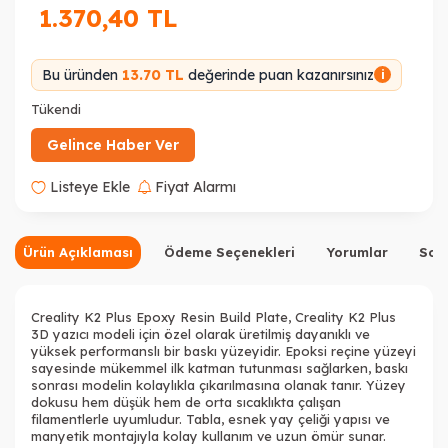
1.370,40
TL
Bu üründen
13.70 TL
değerinde puan kazanırsınız
i
Tükendi
Gelince Haber Ver
Listeye Ekle
Fiyat Alarmı
Ürün Açıklaması
Ödeme Seçenekleri
Yorumlar
Sor
Creality K2 Plus Epoxy Resin Build Plate, Creality K2 Plus
3D yazıcı modeli için özel olarak üretilmiş dayanıklı ve
yüksek performanslı bir baskı yüzeyidir. Epoksi reçine yüzeyi
sayesinde mükemmel ilk katman tutunması sağlarken, baskı
sonrası modelin kolaylıkla çıkarılmasına olanak tanır. Yüzey
dokusu hem düşük hem de orta sıcaklıkta çalışan
filamentlerle uyumludur. Tabla, esnek yay çeliği yapısı ve
manyetik montajıyla kolay kullanım ve uzun ömür sunar.