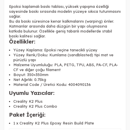
Epoksi kaplamalı baskı tablası, yüksek yapışma özelliği
sayesinde baskı sırasında modelin yüzeye sıkıca tutunmasını
sağlar.
Bu da baskı süresince kenar kalkmalarını (warping) önler.
Katmanlar arasında daha düzgün bir yapı oluşmasına
katkıda bulunur. Özellikle geniş tabanlı modellerde stabil
baskı kalitesi sağlar.
Özellikler:
Yüzey Kaplama: Epoksi reçine tanecikli yüzey
Yüzey Renk/Doku: Kumlama (sandblasted) tipi mat ve
pürüzlü yapı
Malzeme Uyumluluğu: PLA, PETG, TPU, ABS, PA-CF, PLA-
CF ve diğer çoğu filament
Boyut: 350×350mm
Net Ağırlık: 0.75kg
Material Code / Üretici Kodu: 4004090136
Uyumlu Yazıcılar:
Creality K2 Plus
Creality K2 Plus Combo
Paket İçeriği:
1 x Creality K2 Plus Epoxy Resin Build Plate