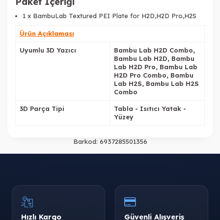
Paket İçeriği
1 x BambuLab Textured PEI Plate for H2D,H2D Pro,H2S
Ürün Açıklaması
Uyumlu 3D Yazıcı
Bambu Lab H2D Combo,
Bambu Lab H2D, Bambu
Lab H2D Pro, Bambu Lab
H2D Pro Combo, Bambu
Lab H2S, Bambu Lab H2S
Combo
3D Parça Tipi
Tabla - Isıtıcı Yatak -
Yüzey
Barkod:
6937285501356
Hızlı Kargo
Güvenli Alışveriş