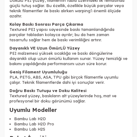
Dokulu PEI yüzey, filamentin tabla üzerindeki ilk temasında
güçlü tutuş sağlar. Bu özellik, özellikle büyük parçalar veya
teknik filamentler ile baskı alırken warping’i önemli ölçüde
azaltır.
Kolay Baskı Sonrası Parça Çıkarma
Textured PEI yapısı sayesinde baskı tamamlandığında
parçalar tabladan kolayca ayrılır; bu da hem zaman
tasarrufu sağlar hem de baskı verimliliğini artırır.
Dayanıklı VE Uzun ÖmürLÜ Yüzey
PEI malzemesi yüksek sıcaklığa ve baskı döngülerine
dayanıklı olup uzun ömürlü kullanım sunar. Yüzey temizliği ve
bakımı yapıldığında performansını uzun süre korur.
Geniş Filament Uyumluluğu
PLA, PETG, ABS, ASA, TPU gibi birçok filamentle uyumlu
çalışır. Teknik filamentlerde dahi iyi sonuçlar verir.
Doğru Baskı Tutuşu ve Doku Kalitesi
Textured yüzey, baskıların alt yüzeylerinde hoş, mat ve
profesyonel bir doku görünümü sağlar.
Uyumlu Modeller
Bambu Lab H2D
Bambu Lab H2D Pro
Bambu Lab H2S