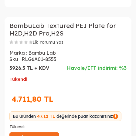
BambuLab Textured PEI Plate for
H2D,H2D Pro,H2S
İlk Yorumu Yaz
Marka :
Bambu Lab
Sku :
RLG6A01-8555
3926.5 TL + KDV
Havale/EFT indirimi: %3
Tükendi
4.711,80
TL
Bu üründen
47.12 TL
değerinde puan kazanırsınız
i
Tükendi