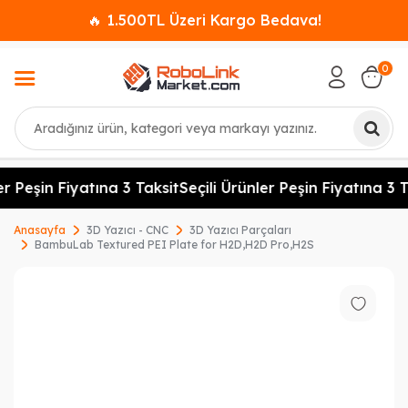
🔥 1.500TL Üzeri Kargo Bedava!
0
Ara
r Peşin Fiyatına 3 Taksit
Seçili Ürünler Peşin Fiyatına 3 T
Anasayfa
3D Yazıcı - CNC
3D Yazıcı Parçaları
BambuLab Textured PEI Plate for H2D,H2D Pro,H2S