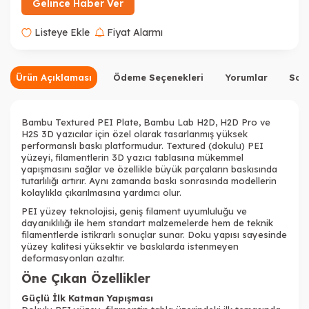
Gelince Haber Ver
Listeye Ekle
Fiyat Alarmı
Ürün Açıklaması
Ödeme Seçenekleri
Yorumlar
Sor
Bambu Textured PEI Plate, Bambu Lab H2D, H2D Pro ve
H2S 3D yazıcılar için özel olarak tasarlanmış yüksek
performanslı baskı platformudur. Textured (dokulu) PEI
yüzeyi, filamentlerin 3D yazıcı tablasına mükemmel
yapışmasını sağlar ve özellikle büyük parçaların baskısında
tutarlılığı artırır. Aynı zamanda baskı sonrasında modellerin
kolaylıkla çıkarılmasına yardımcı olur.
PEI yüzey teknolojisi, geniş filament uyumluluğu ve
dayanıklılığı ile hem standart malzemelerde hem de teknik
filamentlerde istikrarlı sonuçlar sunar. Doku yapısı sayesinde
yüzey kalitesi yüksektir ve baskılarda istenmeyen
deformasyonları azaltır.
Öne Çıkan Özellikler
Güçlü İlk Katman Yapışması