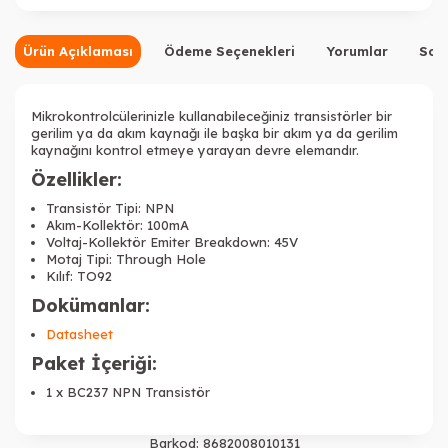
Ürün Açıklaması
Ödeme Seçenekleri
Yorumlar
Sor
Mikrokontrolcülerinizle kullanabileceğiniz transistörler bir
gerilim ya da akım kaynağı ile başka bir akım ya da gerilim
kaynağını kontrol etmeye yarayan devre elemandır.
Özellikler:
Transistör Tipi: NPN
Akım-Kollektör: 100mA
Voltaj-Kollektör Emiter Breakdown: 45V
Motaj Tipi: Through Hole
Kılıf: TO92
Dokümanlar:
Datasheet
Paket İçeriği:
1 x BC237 NPN Transistör
Barkod:
8682008010131