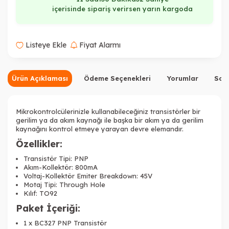
içerisinde sipariş verirsen yarın kargoda
Listeye Ekle
Fiyat Alarmı
Ürün Açıklaması
Ödeme Seçenekleri
Yorumlar
Sor
Mikrokontrolcülerinizle kullanabileceğiniz transistörler bir
gerilim ya da akım kaynağı ile başka bir akım ya da gerilim
kaynağını kontrol etmeye yarayan devre elemandır.
Özellikler:
Transistör Tipi: PNP
Akım-Kollektör: 800mA
Voltaj-Kollektör Emiter Breakdown: 45V
Motaj Tipi: Through Hole
Kılıf: TO92
Paket İçeriği:
1 x BC327 PNP Transistör