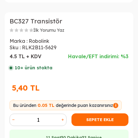
BC327 Transistör
İlk Yorumu Yaz
Marka :
Robolink
Sku :
RLK2B11-5629
4.5 TL + KDV
Havale/EFT indirimi: %3
10+ ürün stokta
5,40
TL
Bu üründen
0.05 TL
değerinde puan kazanırsınız
i
SEPETE EKLE
11 Saat
30 Dakika
31 Saniye