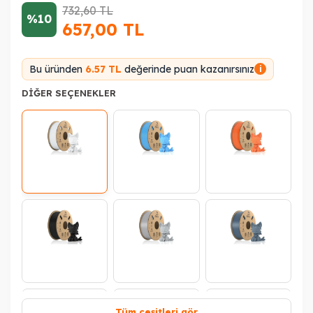
732,60
TL
%10
657,00
TL
Bu üründen
6.57 TL
değerinde puan kazanırsınız
i
DIĞER SEÇENEKLER
Tüm çeşitleri gör