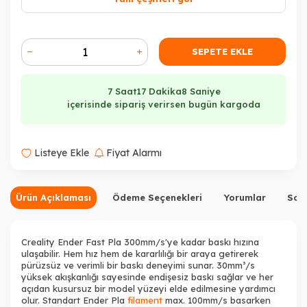
SEPETE EKLE
7 Saat
17 Dakika
7 Saniye
içerisinde sipariş verirsen bugün kargoda
Tükendi
Listeye Ekle
Fiyat Alarmı
Ürün Açıklaması
Ödeme Seçenekleri
Yorumlar
Sor
Creality Ender Fast Pla 300mm/s'ye kadar baskı hızına
ulaşabilir. Hem hız hem de kararlılığı bir araya getirerek
pürüzsüz ve verimli bir baskı deneyimi sunar. 30mm³/s
yüksek akışkanlığı sayesinde endişesiz baskı sağlar ve her
açıdan kusursuz bir model yüzeyi elde edilmesine yardımcı
olur. Standart Ender Pla
filament
max. 100mm/s basarken