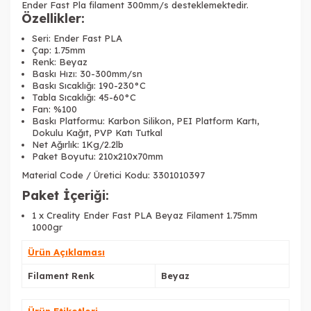
Ender Fast Pla filament 300mm/s desteklemektedir.
Özellikler:
Seri: Ender Fast PLA
Çap: 1.75mm
Renk: Beyaz
Baskı Hızı: 30-300mm/sn
Baskı Sıcaklığı: 190-230°C
Tabla Sıcaklığı: 45-60°C
Fan: %100
Baskı Platformu: Karbon Silikon, PEI Platform Kartı,
Dokulu Kağıt, PVP Katı Tutkal
Net Ağırlık: 1Kg/2.2lb
Paket Boyutu: 210x210x70mm
Material Code / Üretici Kodu: 3301010397
Paket İçeriği:
1 x Creality Ender Fast PLA Beyaz Filament 1.75mm
1000gr
Ürün Açıklaması
Filament Renk
Beyaz