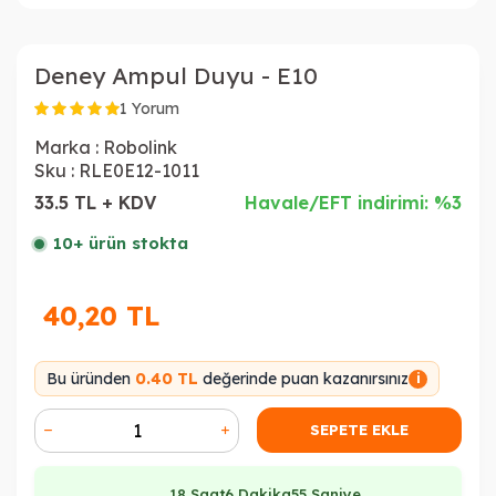
Deney Ampul Duyu - E10
1 Yorum
Marka :
Robolink
Sku :
RLE0E12-1011
33.5 TL + KDV
Havale/EFT indirimi: %3
10+ ürün stokta
40,20
TL
Bu üründen
0.40 TL
değerinde puan kazanırsınız
i
SEPETE EKLE
18 Saat
6 Dakika
55 Saniye