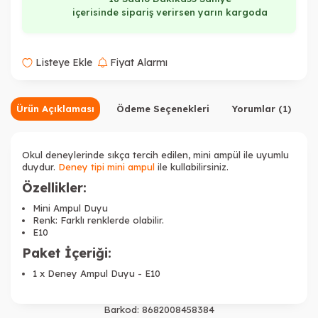
içerisinde sipariş verirsen yarın kargoda
Listeye Ekle
Fiyat Alarmı
Ürün Açıklaması
Ödeme Seçenekleri
Yorumlar (1)
Okul deneylerinde sıkça tercih edilen, mini ampül ile uyumlu
duydur.
Deney tipi m
ini ampul
ile kullabilirsiniz.
Özellikler:
Mini Ampul Duyu
Renk: Farklı renklerde olabilir.
E10
Paket İçeriği:
1 x Deney Ampul Duyu - E10
Barkod:
8682008458384