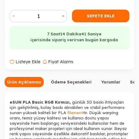
SEPETE EKLE
7 Saat
14 Dakika
41 Saniye
içerisinde sipariş verirsen bugün kargoda
Listeye Ekle
Fiyat Alarmı
Ürün Açıklaması
Ödeme Seçenekleri
Yorumlar
Sor
eSUN PLA Basic RGB Kırmızı,
günlük 3D baskı ihtiyaçları
için geliştirilmiş, kolay baskı alınabilen ve stabil performans
sunan yüksek kaliteli bir PLA
filament
tir. Düşük warping
oranı, temiz yüzey kalitesi ve kullanıcı dostu yapısı
sayesinde hem başlangıç seviyesindeki kullanıcılar hem de
profesyonel maker projeleri için ideal kullanım sunar. Beyaz
renk yapısı sayesinde özellikle dekoratif baskılar, prototipler