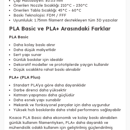
Çap Hassasiyeti: ±0.03 mm
Önerilen Nozzle Sıcaklığı: 210°C – 230°C
Önerilen Tabla Sıcaklığı: 45°C – 60°C
Baskı Teknolojisi: FDM / FFF
Uyumluluk: 1.75mm filament destekleyen tüm 3D yazıcılar
PLA Basic ve PLA+ Arasındaki Farklar
PLA Basic
Daha kolay baskı alınır
Daha düşük maliyetlidir
Sert yapı sunar
Günlük baskılar için idealdir
Dekoratif modeller ve prototiplerde yaygın kullanılır
Düşük sıcaklıkta rahat baskı alınabilir
PLA+ (PLA Plus)
Standart PLA’ya göre daha dayanıklıdır
Darbe direnci daha yüksektir
Katman yapışması daha güçlüdür
Daha esnek yapı sunabilir
Mekanik ve fonksiyonel parçalar için daha uygundur
Yüksek hızlı baskılarda daha stabil performans sağlayabilir
Kısaca PLA Basic daha ekonomik ve kolay baskı alınabilen
günlük kullanım filamentiyken, PLA+ daha dayanıklı ve
mühendislik odaklı kullanım için geliştirilmiş güçlendirilmiş