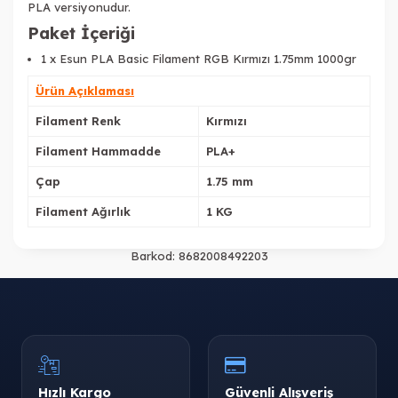
PLA versiyonudur.
Paket İçeriği
1 x Esun PLA Basic Filament RGB Kırmızı 1.75mm 1000gr
Ürün Açıklaması
Filament Renk
Kırmızı
Filament Hammadde
PLA+
Çap
1.75 mm
Filament Ağırlık
1 KG
Barkod:
8682008492203
Hızlı Kargo
Güvenli Alışveriş