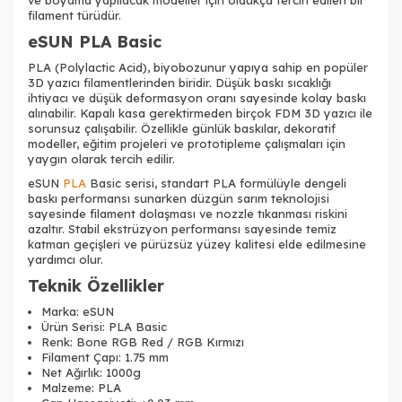
ve boyama yapılacak modeller için oldukça tercih edilen bir
filament türüdür.
eSUN PLA Basic
PLA (Polylactic Acid), biyobozunur yapıya sahip en popüler
3D yazıcı filamentlerinden biridir. Düşük baskı sıcaklığı
ihtiyacı ve düşük deformasyon oranı sayesinde kolay baskı
alınabilir. Kapalı kasa gerektirmeden birçok FDM 3D yazıcı ile
sorunsuz çalışabilir. Özellikle günlük baskılar, dekoratif
modeller, eğitim projeleri ve prototipleme çalışmaları için
yaygın olarak tercih edilir.
eSUN
PLA
Basic serisi, standart PLA formülüyle dengeli
baskı performansı sunarken düzgün sarım teknolojisi
sayesinde filament dolaşması ve nozzle tıkanması riskini
azaltır. Stabil ekstrüzyon performansı sayesinde temiz
katman geçişleri ve pürüzsüz yüzey kalitesi elde edilmesine
yardımcı olur.
Teknik Özellikler
Tükendi
Marka: eSUN
Ürün Serisi: PLA Basic
Renk: Bone RGB Red / RGB Kırmızı
Filament Çapı: 1.75 mm
Net Ağırlık: 1000g
Malzeme: PLA