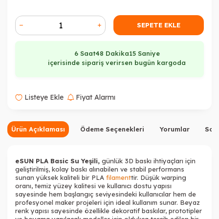
SEPETE EKLE
6 Saat
48 Dakika
14 Saniye
içerisinde sipariş verirsen bugün kargoda
Listeye Ekle
Fiyat Alarmı
Ürün Açıklaması
Ödeme Seçenekleri
Yorumlar
Sor
eSUN PLA Basic Su Yeşili,
günlük 3D baskı ihtiyaçları için
geliştirilmiş, kolay baskı alınabilen ve stabil performans
sunan yüksek kaliteli bir PLA
filament
tir. Düşük warping
oranı, temiz yüzey kalitesi ve kullanıcı dostu yapısı
sayesinde hem başlangıç seviyesindeki kullanıcılar hem de
profesyonel maker projeleri için ideal kullanım sunar. Beyaz
renk yapısı sayesinde özellikle dekoratif baskılar, prototipler