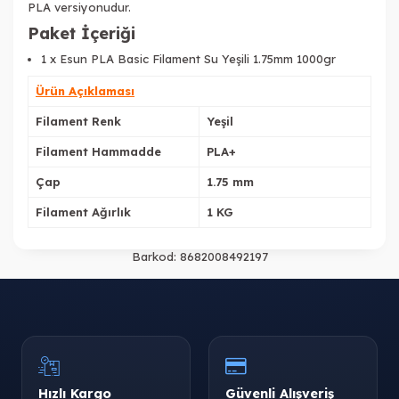
PLA versiyonudur.
Paket İçeriği
1 x Esun PLA Basic Filament Su Yeşili 1.75mm 1000gr
Ürün Açıklaması
Filament Renk
Yeşil
Filament Hammadde
PLA+
Çap
1.75 mm
Filament Ağırlık
1 KG
Barkod:
8682008492197
Hızlı Kargo
Güvenli Alışveriş