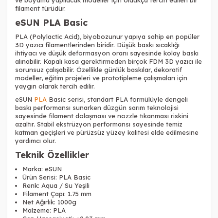
ve boyama yapılacak modeller için oldukça tercih edilen bir
filament türüdür.
eSUN PLA Basic
PLA (Polylactic Acid), biyobozunur yapıya sahip en popüler
3D yazıcı filamentlerinden biridir. Düşük baskı sıcaklığı
ihtiyacı ve düşük deformasyon oranı sayesinde kolay baskı
alınabilir. Kapalı kasa gerektirmeden birçok FDM 3D yazıcı ile
sorunsuz çalışabilir. Özellikle günlük baskılar, dekoratif
modeller, eğitim projeleri ve prototipleme çalışmaları için
yaygın olarak tercih edilir.
eSUN
PLA
Basic serisi, standart PLA formülüyle dengeli
baskı performansı sunarken düzgün sarım teknolojisi
sayesinde filament dolaşması ve nozzle tıkanması riskini
azaltır. Stabil ekstrüzyon performansı sayesinde temiz
katman geçişleri ve pürüzsüz yüzey kalitesi elde edilmesine
yardımcı olur.
Teknik Özellikler
Tükendi
Marka: eSUN
Ürün Serisi: PLA Basic
Renk: Aqua / Su Yeşili
Filament Çapı: 1.75 mm
Net Ağırlık: 1000g
Malzeme: PLA