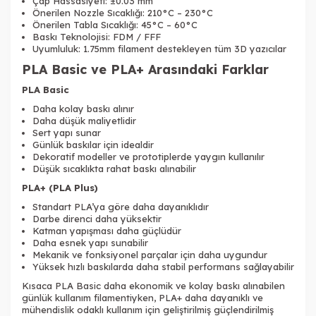
Çap Hassasiyeti: ±0.03 mm
Önerilen Nozzle Sıcaklığı: 210°C – 230°C
Önerilen Tabla Sıcaklığı: 45°C – 60°C
Baskı Teknolojisi: FDM / FFF
Uyumluluk: 1.75mm filament destekleyen tüm 3D yazıcılar
PLA Basic ve PLA+ Arasındaki Farklar
PLA Basic
Daha kolay baskı alınır
Daha düşük maliyetlidir
Sert yapı sunar
Günlük baskılar için idealdir
Dekoratif modeller ve prototiplerde yaygın kullanılır
Düşük sıcaklıkta rahat baskı alınabilir
PLA+ (PLA Plus)
Standart PLA’ya göre daha dayanıklıdır
Darbe direnci daha yüksektir
Katman yapışması daha güçlüdür
Daha esnek yapı sunabilir
Mekanik ve fonksiyonel parçalar için daha uygundur
Yüksek hızlı baskılarda daha stabil performans sağlayabilir
Kısaca PLA Basic daha ekonomik ve kolay baskı alınabilen
günlük kullanım filamentiyken, PLA+ daha dayanıklı ve
mühendislik odaklı kullanım için geliştirilmiş güçlendirilmiş